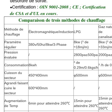
désordre de sortie.
OIN 9001-2008 ; CE ; Certification
Certification :
●
de CSA et d'UL en cours
.
Comparaison de trois méthodes de chauffage
Gaz natu
Méthode de
Électromagnétique/induction
LPG
de
chauffage
canalisa
Paramètre
8kw (³ de
8kw (³ d
380v/50hz/8kw/3-Phase
régulier
≈18mj/m)
≈33mj/m
Pression
/
2800pa±500pa
2000pa
évaluée
³ de
Consommation
8kwh
³ /h de 
0.29m/0.6kgs/h
Cuisson du
450*400mm
φ500mm
φ500m
secteur
Agrandi faisant
cuire le
600*400mm
/
/
secteur
15min p
Augmentation
15min pour
6min pour atteindre 260℃
atteindr
de Temp
atteindre 260℃
260℃