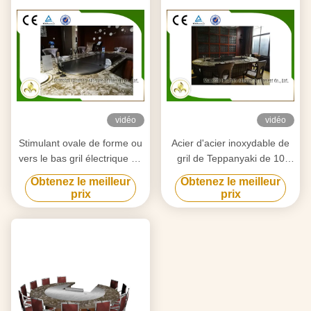
vidéo
vidéo
Stimulant ovale de forme ou
Acier d'acier inoxydable de
vers le bas gril électrique de
gril de Teppanyaki de 10
Teppanyaki d'appareils de
sièges et allié japonais de
Obtenez le meilleur
Obtenez le meilleur
chauffage de tube
chauffage
prix
prix
d'épuisement pour l'usage à
électromagnétique
la maison