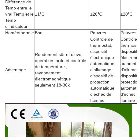
Différence de
Temp entre le
vrai Temp et le
±1℃
±20℃
±20℃
Temp
d'indicateur
Homéothermie
Bon
Pauvres
Pauvres
Contrôle de
Contrôle
thermostat,
thermost
dispositif
dispositi
Rendement sûr et élevé,
électronique
électron
opération facile et contrôle
automatique
automat
de température ;
Adventage
d'allumage,
d'alluma
rayonnement
dispositif de
dispositi
électromagnétique
protection
protecti
seulement 18-30k
automatique
automat
d'échec de
d'échec
flamme
flamme