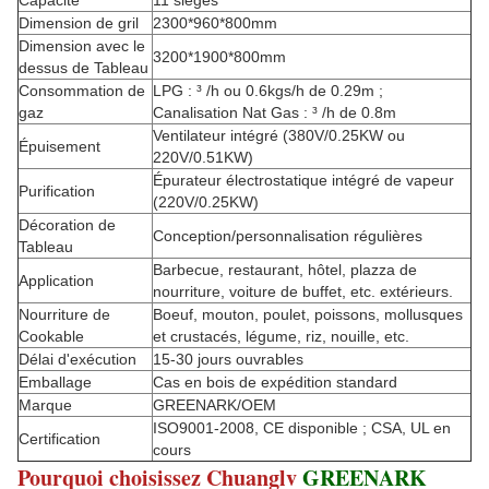
Capacité
11 sièges
Dimension de gril
2300*960*800mm
Dimension avec le
3200*1900*800mm
dessus de Tableau
Consommation de
LPG : ³ /h ou 0.6kgs/h de 0.29m ;
gaz
Canalisation Nat Gas : ³ /h de 0.8m
Ventilateur intégré (380V/0.25KW ou
Épuisement
220V/0.51KW)
Épurateur électrostatique intégré de vapeur
Purification
(220V/0.25KW)
Décoration de
Conception/personnalisation régulières
Tableau
Barbecue, restaurant, hôtel, plazza de
Application
nourriture, voiture de buffet, etc. extérieurs.
Nourriture de
Boeuf, mouton, poulet, poissons, mollusques
Cookable
et crustacés, légume, riz, nouille, etc.
Délai d'exécution
15-30 jours ouvrables
Emballage
Cas en bois de expédition standard
Marque
GREENARK/OEM
ISO9001-2008, CE disponible ; CSA, UL en
Certification
cours
Pourquoi choisissez Chuanglv
GREENARK