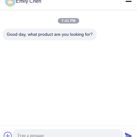
Les réseaux sociaux
Emily Chen
7:41 PM
Contactez rapidement
Good day, what product are you looking for?
Télégramme
86--18964553551
E-mail
info01@greenarkworld.com
Adresse
No. 253, route de Xuanchun, parc industriel de Sanzao,
nouvelle région de Pudong, Changhaï, Chine 201314
Politique de confidentialité
|
Plan du site
Chine Bonne qualité Tableau de gril de Teppanyaki Le
fournisseur. 2016-2026 Shanghai Chuanglv Catering Equipment