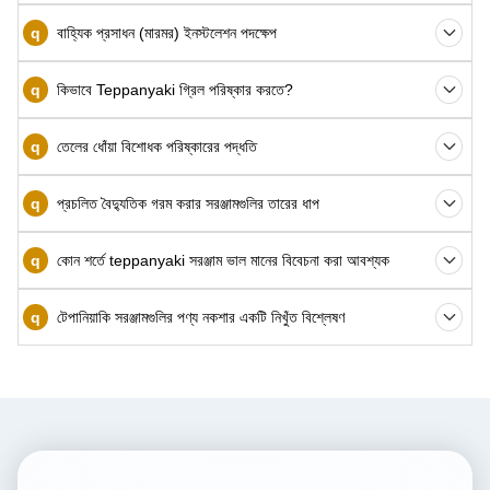
q
বাহ্যিক প্রসাধন (মারমর) ইনস্টলেশন পদক্ষেপ
q
কিভাবে Teppanyaki গ্রিল পরিষ্কার করতে?
q
তেলের ধোঁয়া বিশোধক পরিষ্কারের পদ্ধতি
q
প্রচলিত বৈদ্যুতিক গরম করার সরঞ্জামগুলির তারের ধাপ
q
কোন শর্তে teppanyaki সরঞ্জাম ভাল মানের বিবেচনা করা আবশ্যক
q
টেপানিয়াকি সরঞ্জামগুলির পণ্য নকশার একটি নিখুঁত বিশ্লেষণ