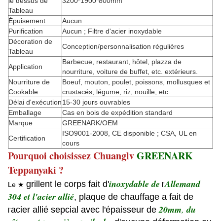
le dessus de
3200*1900*800mm
Tableau
Épuisement
Aucun
Purification
Aucun ; Filtre d'acier inoxydable
Décoration de
Conception/personnalisation régulières
Tableau
Barbecue, restaurant, hôtel, plazza de
Application
nourriture, voiture de buffet, etc. extérieurs.
Nourriture de
Boeuf, mouton, poulet, poissons, mollusques et
Cookable
crustacés, légume, riz, nouille, etc.
Délai d'exécution
15-30 jours ouvrables
Emballage
Cas en bois de expédition standard
Marque
GREENARK/OEM
ISO9001-2008, CE disponible ; CSA, UL en
Certification
cours
Pourquoi choisissez Chuanglv
GREENARK
Teppanyaki ?
inoxydable de
Allemand
grillent le corps fait d'
Le ★
l'
304 et l'acier allié
, plaque de chauffage a fait de
20mm
,
du
acier allié sepcial avec l'épaisseur de
l'