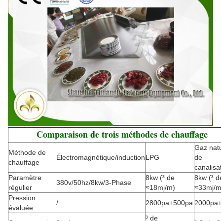
Comparaison de trois méthodes de chauffage
Gaz natu
Méthode de
Électromagnétique/induction
LPG
de
chauffage
canalisa
Paramètre
8kw (³ de
8kw (³ d
380v/50hz/8kw/3-Phase
régulier
≈18mj/m)
≈33mj/m
Pression
/
2800pa±500pa
2000pa
évaluée
³ de