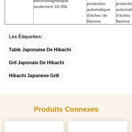
électromagnétique
protection
protecti
seulement 18-30k
automatique
automat
d'échec de
d'échec
flamme
flamme
Les Étiquettes:
Table Japonaise De Hibachi
Gril Japonais De Hibachi
Hibachi Japanese Grill
Produits Connexes