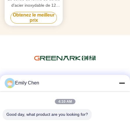
d'acier inoxydable de 12
sièges forment le Tableau
Obtenez le meilleur
japonais de Teppanyaki
prix
Les réseaux sociaux
Emily Chen
4:10 AM
Contactez rapidement
Good day, what product are you looking for?
Télégramme
86--18964553551