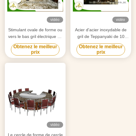
vidéo
vidéo
Stimulant ovale de forme ou
Acier d'acier inoxydable de
vers le bas gril électrique de
gril de Teppanyaki de 10
Teppanyaki d'appareils de
sièges et allié japonais de
Obtenez le meilleur
Obtenez le meilleur
chauffage de tube
chauffage
prix
prix
d'épuisement pour l'usage à
électromagnétique
la maison
vidéo
Le cercle de forme de cercle