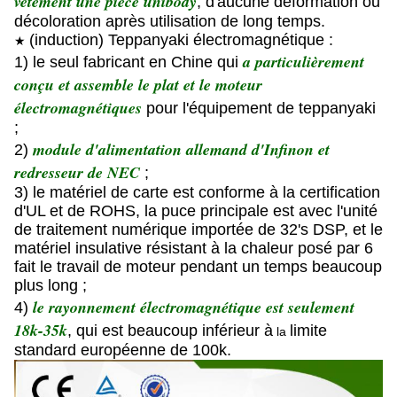
vêtement une pièce unibody
, d'aucune déformation ou
décoloration après utilisation de long temps.
(induction) Teppanyaki électromagnétique :
★
a particulièrement
1) le seul fabricant en Chine qui
conçu et assemble le plat et le moteur
électromagnétiques
pour l'équipement de teppanyaki
;
module d'alimentation allemand d'Infinon et
2)
redresseur de NEC
;
3) le matériel de carte est conforme à la certification
d'UL et de ROHS, la puce principale est avec l'unité
de traitement numérique importée de 32's DSP, et le
matériel insulative résistant à la chaleur posé par 6
fait le travail de moteur pendant un temps beaucoup
plus long ;
le rayonnement électromagnétique est seulement
4)
18k-35k
, qui est beaucoup inférieur à
limite
la
standard européenne de 100k.