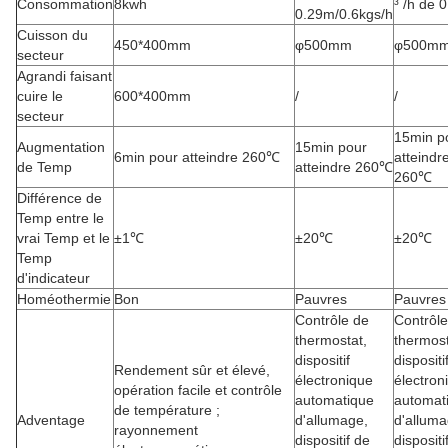
Consommation
8kwh
³ /h de 
0.29m/0.6kgs/h
Cuisson du
450*400mm
φ500mm
φ500m
secteur
Agrandi faisant
cuire le
600*400mm
/
/
secteur
15min p
Augmentation
15min pour
6min pour atteindre 260℃
atteindr
de Temp
atteindre 260℃
260℃
Différence de
Temp entre le
vrai Temp et le
±1℃
±20℃
±20℃
Temp
d'indicateur
Homéothermie
Bon
Pauvres
Pauvres
Contrôle de
Contrôle
thermostat,
thermost
dispositif
dispositi
Rendement sûr et élevé,
électronique
électron
opération facile et contrôle
automatique
automat
de température ;
Adventage
d'allumage,
d'alluma
rayonnement
dispositif de
dispositi