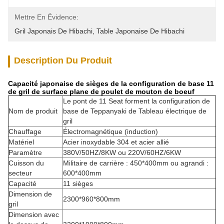
Mettre En Évidence:
Gril Japonais De Hibachi
, 
Table Japonaise De Hibachi
Description Du Produit
Capacité japonaise de sièges de la configuration de base 11
de gril de surface plane de poulet de mouton de boeuf
Le pont de 11 Seat forment la configuration de
Nom de produit
base de Teppanyaki de Tableau électrique de
gril
Chauffage
Électromagnétique (induction)
Matériel
Acier inoxydable 304 et acier allié
Paramètre
380V/50HZ/8KW ou 220V/60HZ/6KW
Cuisson du
Militaire de carrière : 450*400mm ou agrandi :
secteur
600*400mm
Capacité
11 sièges
Dimension de
2300*960*800mm
gril
Dimension avec