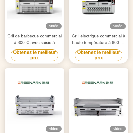
vidéo
vidéo
Gril de barbecue commercial
Grill électrique commercial à
à 800°C avec saisie à
haute température à 800 °C
double zone
6,5 kW certifié CE
Obtenez le meilleur
Obtenez le meilleur
prix
prix
vidéo
vidéo