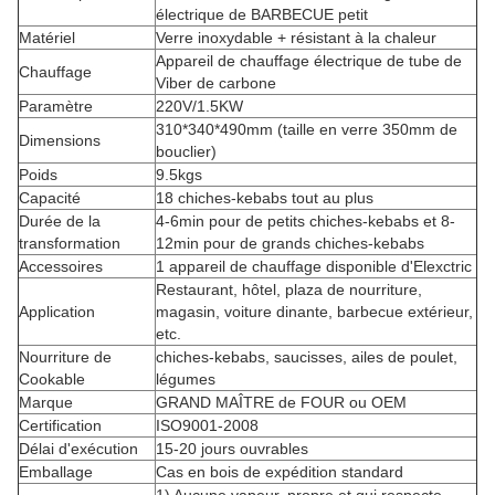
électrique de BARBECUE petit
Matériel
Verre inoxydable + résistant à la chaleur
Appareil de chauffage électrique de tube de
Chauffage
Viber de carbone
Paramètre
220V/1.5KW
310*340*490mm (taille en verre 350mm de
Dimensions
bouclier)
Poids
9.5kgs
Capacité
18 chiches-kebabs tout au plus
Durée de la
4-6min pour de petits chiches-kebabs et 8-
transformation
12min pour de grands chiches-kebabs
Accessoires
1 appareil de chauffage disponible d'Elexctric
Restaurant, hôtel, plaza de nourriture,
Application
magasin, voiture dinante, barbecue extérieur,
etc.
Nourriture de
chiches-kebabs, saucisses, ailes de poulet,
Cookable
légumes
Marque
GRAND MAÎTRE de FOUR ou OEM
Certification
ISO9001-2008
Délai d'exécution
15-20 jours ouvrables
Emballage
Cas en bois de expédition standard