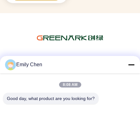
Les réseaux sociaux
Emily Chen
8:08 AM
Contactez rapidement
Good day, what product are you looking for?
Télégramme
86--18964553551
E-mail
info01@greenarkworld.com