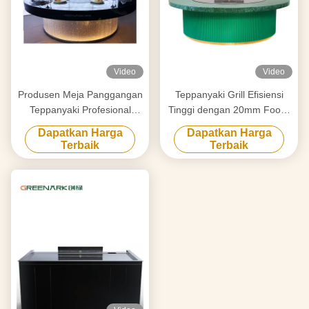
Video
Video
Produsen Meja Panggangan
Teppanyaki Grill Efisiensi
Teppanyaki Profesional
Tinggi dengan 20mm Food-
Dibuat Khusus Dengan
Grade Alloy Steel
Dapatkan Harga
Dapatkan Harga
Desain Gratis Pemasok
Countertop & Smart Heating
Terbaik
Terbaik
Peralatan Panggangan
Hibachi Terpercaya