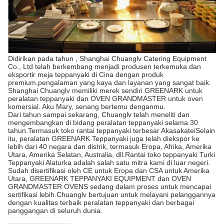
Didirikan pada tahun , Shanghai Chuanglv Catering Equipment
Co., Ltd telah berkembang menjadi produsen terkemuka dan
eksportir meja teppanyaki di Cina dengan produk
premium,pengalaman yang kaya dan layanan yang sangat baik.
Shanghai Chuanglv memiliki merek sendiri GREENARK untuk
peralatan teppanyaki dan OVEN GRANDMASTER untuk oven
komersial. Aku Mary, senang bertemu denganmu.
Dari tahun sampai sekarang, Chuanglv telah meneliti dan
mengembangkan di bidang peralatan teppanyaki selama 30
tahun.Termasuk toko rantai teppanyaki terbesar AkasakateiSelain
itu, peralatan GREENARK Teppanyaki juga telah diekspor ke
lebih dari 40 negara dan distrik, termasuk Eropa, Afrika, Amerika
Utara, Amerika Selatan, Australia, dll.Rantai toko teppanyaki Turki
Teppanyaki Alaturka adalah salah satu mitra kami di luar negeri.
Sudah disertifikasi oleh CE untuk Eropa dan CSA untuk Amerika
Utara, GREENARK TEPPANYAKI EQUIPMENT dan OVEN
GRANDMASTER OVENS sedang dalam proses untuk mencapai
sertifikasi lebih.Chuanglv bertujuan untuk melayani pelanggannya
dengan kualitas terbaik peralatan teppanyaki dan berbagai
panggangan di seluruh dunia.