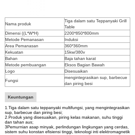
Tiga dalam satu Teppanyaki Grill
Nama produk
Table
Dimensi ((L*W*H)
2200*850*800mm
Metode Pemanasan
Induksi
Area Pemanasan
360*360mm
Kekuatan
15kw/380v
Bahan
Baja tahan karat
Metode pembuangan
Eksos Bagian Bawah
Logo
Disesuaikan
mengintegrasikan sup, barbecue
Fungsi
dan piring besi
Keuntungan
1.Tiga dalam satu teppanyaki multifungsi, yang mengintegrasikan
sup, barbecue dan piring besi;
2.Produk yang disesuaikan, piring kelas makanan, suhu tinggi
dan tahan aus;
3Pemurnian asap minyak, perlindungan lingkungan yang cerdas,
sistem suhu konstan efisiensi tinggi, teknologi inti elektromagnetik