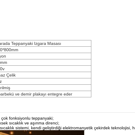
 arada Teppanyaki Izgara Masası
50*800mm
yon
0mm
0v
az Çelik
z
rilmiş
barbekü ve demir plakayı entegre eder
 çok fonksiyonlu teppanyaki;
yüksek sıcaklık ve aşınma direnci;
caklık sistemi, kendi geliştirdiği elektromanyetik çekirdek teknolojisi, he