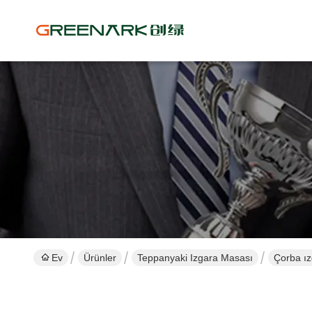
Ev
Ürünler
Teppanyaki Izgara Masası
Çorba ız