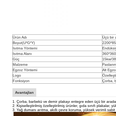
Ürün Adı
Üçü bir
Boyut(U*G*Y)
2200*8
Isıtma Yöntemi
Endüksi
Isıtma Alanı
360*36
Güç
15kw/38
Malzeme
Paslanm
Egzoz Yöntemi
Alt Egzo
Logo
Özelleşti
Fonksiyon
Çorba, 
Avantajları
1. Çorba, barbekü ve demir plakayı entegre eden üçü bir arada
2. Kişiselleştirilmiş özelleştirilmiş ürünler, gıda sınıfı plakalar, 
3. Yağ dumanı arıtma, akıllı çevre koruma, yüksek verimli sabit sı