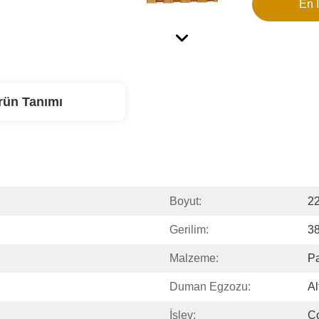
En İ
rün Tanımı
Boyut:
2
Gerilim:
3
Malzeme:
P
Duman Egzozu:
Al
İşlev:
Ço