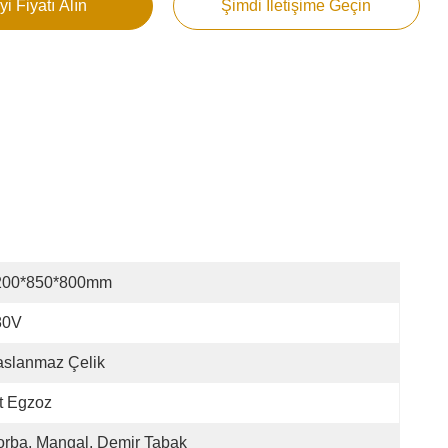
yi Fiyatı Alın
Şimdi Iletişime Geçin
200*850*800mm
80V
aslanmaz Çelik
t Egzoz
rba, Mangal, Demir Tabak