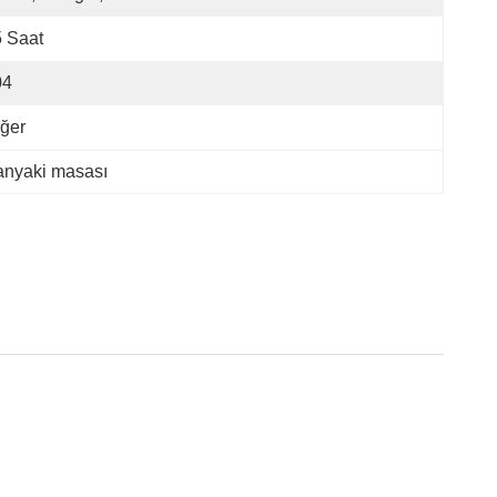
 Saat
04
ğer
anyaki masası