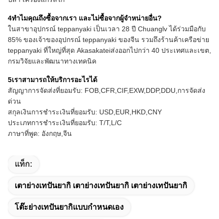
4ทําไมคุณถึงซื้อจากเรา และไม่ซื้อจากผู้จําหน่ายอื่น?
ในสาขาอุปกรณ์ teppanyaki เป็นเวลา 28 ปี Chuanglv ได้ร่วมมือกับ
85% ของเจ้าของอุปกรณ์ teppanyaki ของจีน รวมถึงร้านค้าเครือข่าย
teppanyaki ที่ใหญ่ที่สุด Akasakateiส่งออกไปกว่า 40 ประเทศและเขต,
กรมวิจัยและพัฒนาทางเทคนิค
5เราสามารถให้บริการอะไรได้
สัญญาการจัดส่งที่ยอมรับ: FOB,CFR,CIF,EXW,DDP,DDU,การจัดส่ง
ด่วน
สกุลเงินการชําระเงินที่ยอมรับ: USD,EUR,HKD,CNY
ประเภทการชําระเงินที่ยอมรับ: T/T,L/C
ภาษาที่พูด: อังกฤษ,จีน
แท็ก:
เตาย่างเทปันยากิ เตาย่างเทปันยากิ เตาย่างเทปันยากิ
โต๊ะย่างเทปันยากิแบบกำหนดเอง