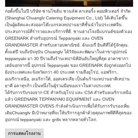
ก่อตั้งขึ้นในปี บริษัท ซานไชฮั่น ชวนล์ฟ คาเทอริ้ง คอมพิวเตอร์ จํากัด
(Shanghai Chuanglv Catering Equipment Co., Ltd) ได้เติบโตขึ้น
เป็นผู้ผลิตและส่งออกโต๊ะแกรลเทปปานยาคีชั้นนําในประเทศจีน
ประสบการณ์ที่ร่ํารวยและบริการที่ดี. ชานฮางโจงมีแบรนด์ของตัวเอง
GREENARK สําหรับอุปกรณ์ Teppanyaki และ OVEN
GRANDMASTER สําหรับเตาอบพาณิชย์. ฉันแมรี่ ยินดีที่ได้รู้จักคุณ.
ตั้งแต่ปี จนถึงปัจจุบัน Chuanglv ได้วิจัยและพัฒนาในสาขาอุปกรณ์
teppanyaki มา 30 ปีรวมถึงร้านเทปานิคีอันดับใหญ่ที่สุด อาคาซากา
เตย์นอกจากนี้ อุปกรณ์ Teppanyaki ของ GREENARK ยังถูกส่งออกไป
ยังประเทศและจังหวัดกว่า 40 ประเทศ รวมถึงยุโรป, แอฟริกา,
อเมริกาเหนือ, อเมริกาใต้, ออสเตรเลีย เป็นต้นร้านเทปานยาคีเทปาน
ยาคี อลาทุรก้า เป็นหนึ่งในผู้ร่วมมือของเราในต่างประเทศ.
ได้รับการรับรองจาก CE สําหรับยุโรป และ CSA สําหรับอเมริกาเหนือ
แล้ว GREENARK TEPPANYAKI EQUIPMENT และ OVEN
GRANDMASTER OVENS กําลังดําเนินการเพื่อได้รับการรับรองเพิ่ม
เติมChuanglv มีเป้าหมายที่จะให้บริการลูกค้าด้วยคุณภาพที่ดีที่สุดของ
อุปกรณ์ teppanyaki และ grills หลากหลายทั่วโลก.
การแสดงโรงงาน