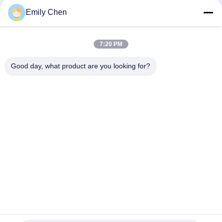
Emily Chen
สื่อสังคม
7:20 PM
Good day, what product are you looking for?
ติดต่อเร็ว
โทรศัพท์
86--18964553551
อีเมล
info01@greenarkworld.com
ที่อยู่
No. 253, Xuanchun Road, Sanzao Industrial Park, Pudong
New Area, Shanghai, China 201314
นโยบายความเป็นส่วนตัว
|
แผนผังเว็บไซต์