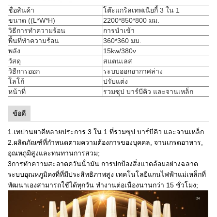
ชื่อสินค้า
โต๊ะแกริลเทพเนียกี้ 3 ใน 1
ขนาด ((L*W*H)
2200*850*800 มม.
วิธีการทําความร้อน
การนําเข้า
พื้นที่ทําความร้อน
360*360 มม.
พลัง
15kw/380v
วัสดุ
สแตนเลส
วิธีการออก
ระบบออกอากาศล่าง
โลโก้
ปรับแต่ง
หน้าที่
รวมซุป บาร์บีคิว และจานเหล็ก
ข้อดี
1.เทปานยาคีหลายประการ 3 ใน 1 ที่รวมซุป บาร์บีคิว และจานเหล็ก
2.ผลิตภัณฑ์ที่กําหนดตามความต้องการของบุคคล, จานเกรดอาหาร,
อุณหภูมิสูงและทนทานการสวม;
3การทําความสะอาดควันน้ํามัน การปกป้องสิ่งแวดล้อมอย่างฉลาด
ระบบอุณหภูมิคงที่ที่มีประสิทธิภาพสูง เทคโนโลยีแกนไฟฟ้าแม่เหล็กที่
พัฒนาเองสามารถใช้ได้ทุกวัน ทํางานต่อเนื่องนานกว่า 15 ชั่วโมง;