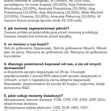
Mamy siedzibę w Szanghaju, w Chinach, od 2008 roku,
sprzedajemy na rynek krajowy (20,00%), Azję Południowo-
Wschodnią (20,00%), Amerykę Południową (10,00%), Azję
Południową (10,00%), Azję Wschodnią (10,00%), Bliski Wschód
(10,00%), Oceanię (10,00%), Amerykę Północną (10,00%). W
naszym biurze pracuje łącznie około 51-100 osób.
2. jak możemy zagwarantować jakość?
Zawsze próbka przedprodukcyjna przed masową produkcją;
Zawsze ostateczna kontrola przed wysyłką;
3. co możesz u nas kupić?
Stół do grillowania Teppanyaki, Stół do grillowania Hibachi, Włoski
piec do pizzy, Maszyna do grillowania ryb, Maszyny do grillowania
kurczaków
4. dlaczego powinieneś kupować od nas, a nie od innych
dostawców?
w dziedzinie sprzętu teppanyaki od 28 lat. Chuanglv
współpracowało z ponad 85% właścicieli sprzętu teppanyaki w
Chinach, w tym z największą siecią sklepów teppanyaki
Akasakatei. eksportowane do ponad 40 krajów i regionów, działy
techniczne R&D.
5. jakie usługi możemy świadczyć?
Akceptowane warunki dostawy: FOB, CFR, CIF, EXW, DDP, DDU,
ekspresowa dostawa;
Akceptowana waluta płatności: USD, EUR, HKD, CNY;