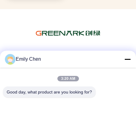
Media społecznościowe
Emily Chen
3:20 AM
Szybki kontakt
Good day, what product are you looking for?
Tel.
86--18964553551
Wiadomość elektroniczna
info01@greenarkworld.com