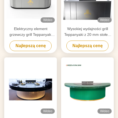
Wideo
Wideo
Elektryczny element
Wysokiej wydajności grill
grzewczy grill Teppanyaki
Teppanyaki z 20 mm stołem
Stolik do oczyszczania
stopowym ze stali stopowej
Najlepszą cenę
Najlepszą cenę
dostosowany do Twoich
klasy spożywczej i
wymagań
inteligentnym ogrzewaniem
Wideo
Wideo