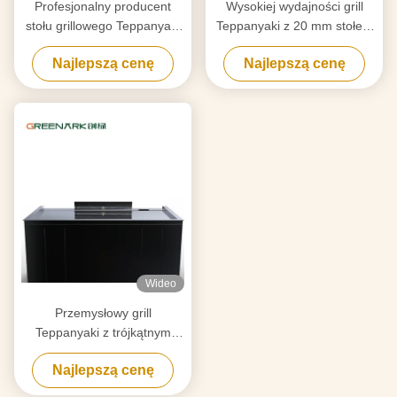
Profesjonalny producent
Wysokiej wydajności grill
stołu grillowego Teppanyaki
Teppanyaki z 20 mm stołem
na zamówienie z darmowym
stopowym ze stali stopowej
Najlepszą cenę
Najlepszą cenę
projektem zaufany dostawca
klasy spożywczej i
sprzętu grillowego Hibachi
inteligentnym ogrzewaniem
Wideo
Przemysłowy grill
Teppanyaki z trójkątnym
przepływem powietrza
Najlepszą cenę