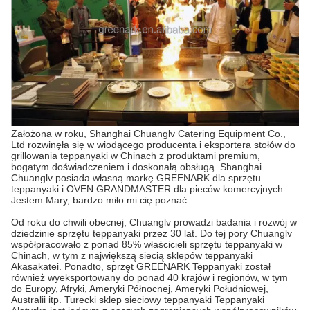
Założona w roku, Shanghai Chuanglv Catering Equipment Co.,
Ltd rozwinęła się w wiodącego producenta i eksportera stołów do
grillowania teppanyaki w Chinach z produktami premium,
bogatym doświadczeniem i doskonałą obsługą. Shanghai
Chuanglv posiada własną markę GREENARK dla sprzętu
teppanyaki i OVEN GRANDMASTER dla pieców komercyjnych.
Jestem Mary, bardzo miło mi cię poznać.
Od roku do chwili obecnej, Chuanglv prowadzi badania i rozwój w
dziedzinie sprzętu teppanyaki przez 30 lat. Do tej pory Chuanglv
współpracowało z ponad 85% właścicieli sprzętu teppanyaki w
Chinach, w tym z największą siecią sklepów teppanyaki
Akasakatei. Ponadto, sprzęt GREENARK Teppanyaki został
również wyeksportowany do ponad 40 krajów i regionów, w tym
do Europy, Afryki, Ameryki Północnej, Ameryki Południowej,
Australii itp. Turecki sklep sieciowy teppanyaki Teppanyaki