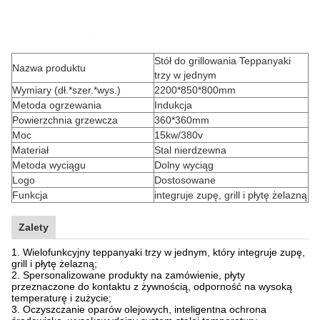
Stół do grillowania Teppanyaki
Nazwa produktu
trzy w jednym
Wymiary (dł.*szer.*wys.)
2200*850*800mm
Metoda ogrzewania
Indukcja
Powierzchnia grzewcza
360*360mm
Moc
15kw/380v
Materiał
Stal nierdzewna
Metoda wyciągu
Dolny wyciąg
Logo
Dostosowane
Funkcja
integruje zupę, grill i płytę żelazną
Zalety
1. Wielofunkcyjny teppanyaki trzy w jednym, który integruje zupę,
grill i płytę żelazną;
2. Spersonalizowane produkty na zamówienie, płyty
przeznaczone do kontaktu z żywnością, odporność na wysoką
temperaturę i zużycie;
3. Oczyszczanie oparów olejowych, inteligentna ochrona