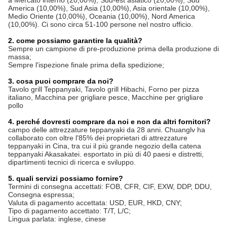
a Mercato interno (20,00%), Sud-est asiatico (20,00%), Sud
America (10,00%), Sud Asia (10,00%), Asia orientale (10,00%),
Medio Oriente (10,00%), Oceania (10,00%), Nord America
(10,00%). Ci sono circa 51-100 persone nel nostro ufficio.
2. come possiamo garantire la qualità?
Sempre un campione di pre-produzione prima della produzione di
massa;
Sempre l'ispezione finale prima della spedizione;
3. cosa puoi comprare da noi?
Tavolo grill Teppanyaki, Tavolo grill Hibachi, Forno per pizza
italiano, Macchina per grigliare pesce, Macchine per grigliare
pollo
4. perché dovresti comprare da noi e non da altri fornitori?
campo delle attrezzature teppanyaki da 28 anni. Chuanglv ha
collaborato con oltre l'85% dei proprietari di attrezzature
teppanyaki in Cina, tra cui il più grande negozio della catena
teppanyaki Akasakatei. esportato in più di 40 paesi e distretti,
dipartimenti tecnici di ricerca e sviluppo.
5. quali servizi possiamo fornire?
Termini di consegna accettati: FOB, CFR, CIF, EXW, DDP, DDU,
Consegna espressa;
Valuta di pagamento accettata: USD, EUR, HKD, CNY;
Tipo di pagamento accettato: T/T, L/C;
Lingua parlata: inglese, cinese