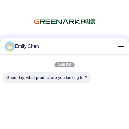
Mezzi sociali
Emily Chen
2:48 PM
Contatto rapido
Good day, what product are you looking for?
Telefono
86--18964553551
E-mail
info01@greenarkworld.com
Indirizzo