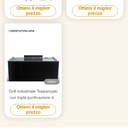
Custom Made With Free
acciaio in lega alimentare da
Ottieni il miglior
Ottieni il miglior
Design Affidabile Fornitore di
20 mm e riscaldamento
prezzo
prezzo
attrezzature da griglia
intelligente
Hibachi
video
Grill industriale Teppanyaki
con tripla purificazione del
fumo e tecnologia anti-
Ottieni il miglior
intasamento
prezzo