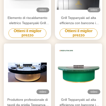
video
video
Elemento di riscaldamento
Grill Teppanyaki ad alta
elettrico Teppanyaki Grill
efficienza con bancone in
Tavolo per la purificazione
acciaio in lega alimentare da
Ottieni il miglior
Ottieni il miglior
personalizzato alle vostre
20 mm e riscaldamento
prezzo
prezzo
esigenze
intelligente
video
video
Produttore professionale di
Grill Teppanyaki ad alta
tavoli da griglia Teppanyaki
efficienza con bancone in