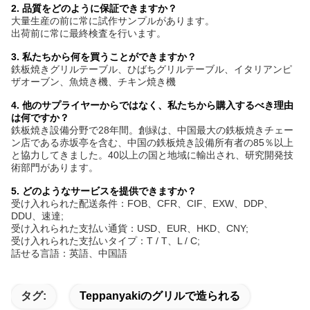
2. 品質をどのように保証できますか？
大量生産の前に常に試作サンプルがあります。
出荷前に常に最終検査を行います。
3. 私たちから何を買うことができますか？
鉄板焼きグリルテーブル、ひばちグリルテーブル、イタリアンピ
ザオーブン、魚焼き機、チキン焼き機
4. 他のサプライヤーからではなく、私たちから購入するべき理由
は何ですか？
鉄板焼き設備分野で28年間。創緑は、中国最大の鉄板焼きチェー
ン店である赤坂亭を含む、中国の鉄板焼き設備所有者の85％以上
と協力してきました。40以上の国と地域に輸出され、研究開発技
術部門があります。
5. どのようなサービスを提供できますか？
受け入れられた配送条件：FOB、CFR、CIF、EXW、DDP、
DDU、速達;
受け入れられた支払い通貨：USD、EUR、HKD、CNY;
受け入れられた支払いタイプ：T / T、L / C;
話せる言語：英語、中国語
タグ:
Teppanyakiのグリルで造られる