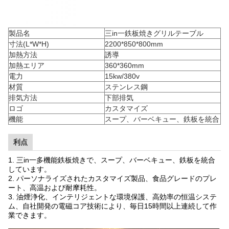
製品名
三in一鉄板焼きグリルテーブル
寸法(L*W*H)
2200*850*800mm
加熱方法
誘導
加熱エリア
360*360mm
電力
15kw/380v
材質
ステンレス鋼
排気方法
下部排気
ロゴ
カスタマイズ
機能
スープ、バーベキュー、鉄板を統合
利点
1. 三in一多機能鉄板焼きで、スープ、バーベキュー、鉄板を統合
しています。
2. パーソナライズされたカスタマイズ製品、食品グレードのプレ
ート、高温および耐摩耗性。
3. 油煙浄化、インテリジェントな環境保護、高効率の恒温システ
ム、自社開発の電磁コア技術により、毎日15時間以上連続して作
業できます。