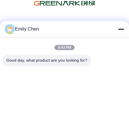
ソーシャル メディア
Emily Chen
9:43 PM
迅速な連絡
Good day, what product are you looking for?
テレ
86--18964553551
メール
info01@greenarkworld.com
アドレス
第253のXuanchunの道、Sanzaoの工業団地、浦東新区の新
しい区域、上海、中国201314