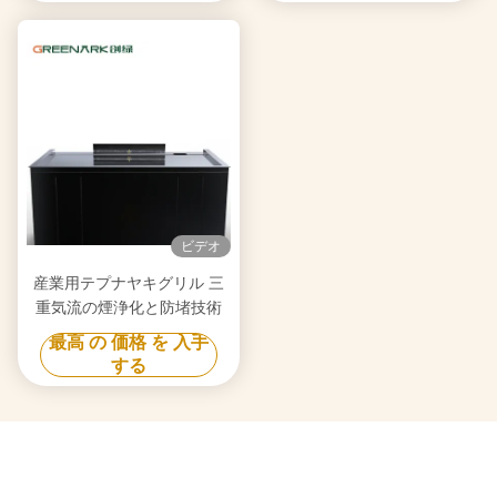
ビデオ
産業用テプナヤキグリル 三
重気流の煙浄化と防堵技術
最高 の 価格 を 入手
する