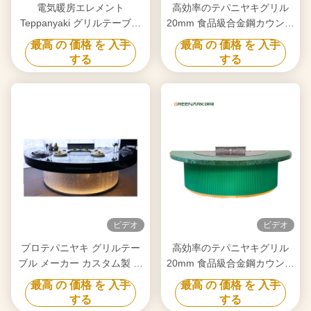
電気暖房エレメント
高効率のテパニヤキグリル
Teppanyaki グリルテーブル
20mm 食品級合金鋼カウンタ
あなたの要求に合わせた浄化
ートップとスマートヒート
最高 の 価格 を 入手
最高 の 価格 を 入手
する
する
ビデオ
ビデオ
プロテパニヤキ グリルテー
高効率のテパニヤキグリル
ブル メーカー カスタム製 フ
20mm 食品級合金鋼カウンタ
リーデザイン 信頼できるヒ
ートップとスマートヒート
最高 の 価格 を 入手
最高 の 価格 を 入手
バチ グリル機器サプライヤ
する
する
ー