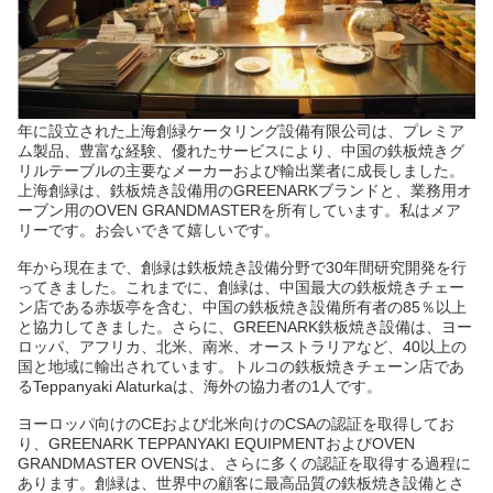
年に設立された上海創緑ケータリング設備有限公司は、プレミア
ム製品、豊富な経験、優れたサービスにより、中国の鉄板焼きグ
リルテーブルの主要なメーカーおよび輸出業者に成長しました。
上海創緑は、鉄板焼き設備用のGREENARKブランドと、業務用オ
ーブン用のOVEN GRANDMASTERを所有しています。私はメア
リーです。お会いできて嬉しいです。
年から現在まで、創緑は鉄板焼き設備分野で30年間研究開発を行
ってきました。これまでに、創緑は、中国最大の鉄板焼きチェー
ン店である赤坂亭を含む、中国の鉄板焼き設備所有者の85％以上
と協力してきました。さらに、GREENARK鉄板焼き設備は、ヨー
ロッパ、アフリカ、北米、南米、オーストラリアなど、40以上の
国と地域に輸出されています。トルコの鉄板焼きチェーン店であ
るTeppanyaki Alaturkaは、海外の協力者の1人です。
ヨーロッパ向けのCEおよび北米向けのCSAの認証を取得してお
り、GREENARK TEPPANYAKI EQUIPMENTおよびOVEN
GRANDMASTER OVENSは、さらに多くの認証を取得する過程に
あります。創緑は、世界中の顧客に最高品質の鉄板焼き設備とさ