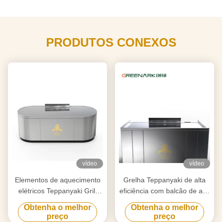
PRODUTOS CONEXOS
vídeo
vídeo
Elementos de aquecimento
Grelha Teppanyaki de alta
elétricos Teppanyaki Grill
eficiência com balcão de aço
Table para purificação
de liga de 20 mm e
Obtenha o melhor
Obtenha o melhor
personalizado para as suas
aquecimento inteligente
preço
preço