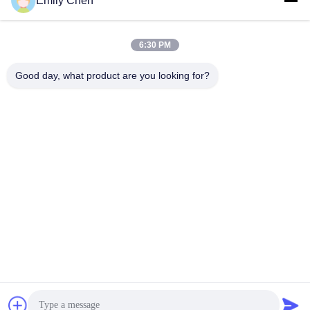
Emily Chen
6:30 PM
Contato rápido
Good day, what product are you looking for?
Telefone
86--18964553551
E-mail
info01@greenarkworld.com
Endereço
No. 253, estrada de Xuanchun, parque industrial de
Sanzao, área nova de Pudong, Shanghai, China 201314
Política de Privacidade
|
Mapa do Site
China Boa Qualidade Tabela da grade de Teppanyaki
Fornecedor. Copyright © 2016-2026 Shanghai Chuanglv Catering