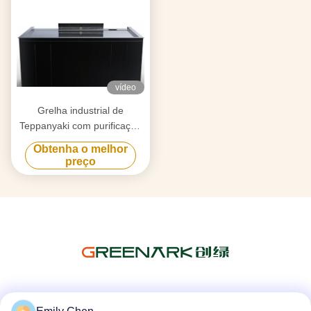
vídeo
Grelha industrial de
Teppanyaki com purificação
de fumaça de fluxo de ar
Obtenha o melhor
triplo e tecnologia anti-
preço
obstrução
Redes Sociais