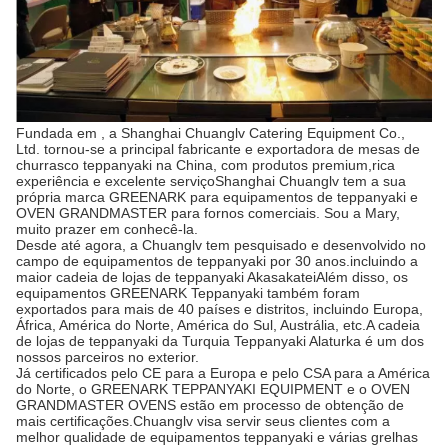
Fundada em , a Shanghai Chuanglv Catering Equipment Co.,
Ltd. tornou-se a principal fabricante e exportadora de mesas de
churrasco teppanyaki na China, com produtos premium,rica
experiência e excelente serviçoShanghai Chuanglv tem a sua
própria marca GREENARK para equipamentos de teppanyaki e
OVEN GRANDMASTER para fornos comerciais. Sou a Mary,
muito prazer em conhecê-la.
Desde até agora, a Chuanglv tem pesquisado e desenvolvido no
campo de equipamentos de teppanyaki por 30 anos.incluindo a
maior cadeia de lojas de teppanyaki AkasakateiAlém disso, os
equipamentos GREENARK Teppanyaki também foram
exportados para mais de 40 países e distritos, incluindo Europa,
África, América do Norte, América do Sul, Austrália, etc.A cadeia
de lojas de teppanyaki da Turquia Teppanyaki Alaturka é um dos
nossos parceiros no exterior.
Já certificados pelo CE para a Europa e pelo CSA para a América
do Norte, o GREENARK TEPPANYAKI EQUIPMENT e o OVEN
GRANDMASTER OVENS estão em processo de obtenção de
mais certificações.Chuanglv visa servir seus clientes com a
melhor qualidade de equipamentos teppanyaki e várias grelhas