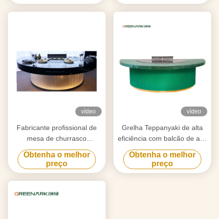
necessidades
vídeo
vídeo
Fabricante profissional de
Grelha Teppanyaki de alta
mesa de churrasco
eficiência com balcão de aço
Teppanyaki feita sob medida
de liga de 20 mm e
Obtenha o melhor
Obtenha o melhor
com design livre Fornecedor
aquecimento inteligente
preço
preço
confiável de equipamentos
de churrasco Hibachi