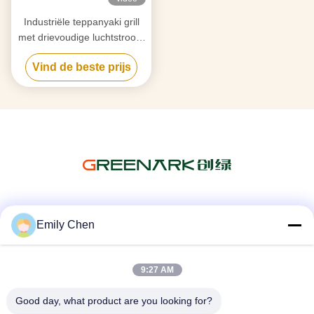
Industriële teppanyaki grill
met drievoudige luchtstroom
rookreiniging en anti-
Vind de beste prijs
verstoppingstechnologie
Sociale media
Emily Chen
9:27 AM
Snel contact
Good day, what product are you looking for?
Telefoon