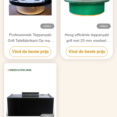
video
video
Professionele Teppanyaki
Hoog-efficiënte teppanyaki
Grill Tafelfabrikant Op maat
grill met 20 mm voedsel-
gemaakt met gratis ontwerp
grade legering staal
Vind de beste prijs
Vind de beste prijs
Betrouwbare Hibachi Grill
countertop & slimme
Apparatuurleverancier
verwarming
video