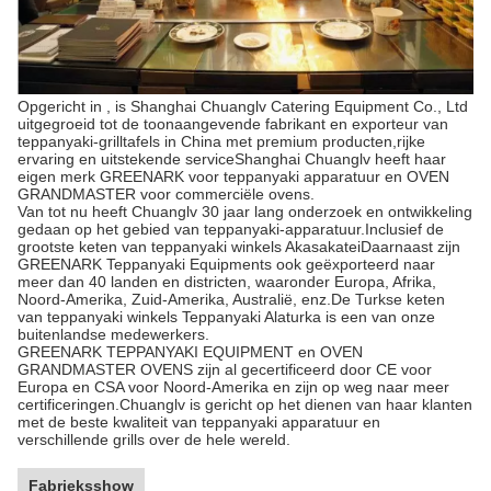
Opgericht in , is Shanghai Chuanglv Catering Equipment Co., Ltd
uitgegroeid tot de toonaangevende fabrikant en exporteur van
teppanyaki-grilltafels in China met premium producten,rijke
ervaring en uitstekende serviceShanghai Chuanglv heeft haar
eigen merk GREENARK voor teppanyaki apparatuur en OVEN
GRANDMASTER voor commerciële ovens.
Van tot nu heeft Chuanglv 30 jaar lang onderzoek en ontwikkeling
gedaan op het gebied van teppanyaki-apparatuur.Inclusief de
grootste keten van teppanyaki winkels AkasakateiDaarnaast zijn
GREENARK Teppanyaki Equipments ook geëxporteerd naar
meer dan 40 landen en districten, waaronder Europa, Afrika,
Noord-Amerika, Zuid-Amerika, Australië, enz.De Turkse keten
van teppanyaki winkels Teppanyaki Alaturka is een van onze
buitenlandse medewerkers.
GREENARK TEPPANYAKI EQUIPMENT en OVEN
GRANDMASTER OVENS zijn al gecertificeerd door CE voor
Europa en CSA voor Noord-Amerika en zijn op weg naar meer
certificeringen.Chuanglv is gericht op het dienen van haar klanten
met de beste kwaliteit van teppanyaki apparatuur en
verschillende grills over de hele wereld.
Fabrieksshow