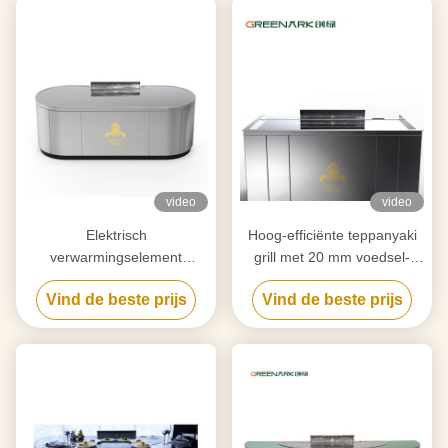
video
video
Elektrisch
Hoog-efficiënte teppanyaki
verwarmingselement
grill met 20 mm voedsel-
teppanyaki grill tafel voor
grade legering staal
Vind de beste prijs
Vind de beste prijs
zuivering op maat van uw
countertop & slimme
behoeften
verwarming