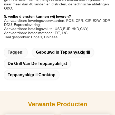
grootste keten van teppanyaki-winkels Akasakatei.Exporteerd
naar meer dan 40 landen en districten, de technische afdelingen
O&O.
5. welke diensten kunnen wij leveren?
Aanvaardbare leveringsvoorwaarden: FOB, CFR, CIF, EXW, DDP,
DDU, Expresslevering;
Aanvaardbare betalingsvaluta: USD,EUR,HKD,CNY;
Aanvaardbare betaalmethode: T/T, L/C;
Taal gesproken: Engels, Chinees
Taggen:
Gebouwd In Teppanyakigrill
De Grill Van De Teppanyakilijst
Teppanyakigrill Cooktop
Verwante Producten