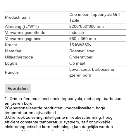
Drie in één Teppanyaki Grill
Productnaam
Table
Afmeting ((L*W*H)
2200*850*800 mm
Verwarmingsmethode
Inductie
Verwarmingsgebied
360 x 360 mm
Kracht
15 kW/380v
Materiaal
Roestvrij staal
Uitlaatmethode
Onderafvoer
Logo's
Op maat
bevat soep, barbecue en
Functie
ijzeren bord
Voordelen
1- Drie-in-één multifunctionele teppanyaki, met soep, barbecue
en ijzeren bord.
2Gepersonaliseerde producten, voedselkwaliteit, hoge
temperatuur en slijtvastheid.
3.Olie rook zuivering, intelligente milieubescherming, hoog
efficiënt constante temperatuur systeem, zelf ontwikkelde
elektromagnetische kern technologie,kan dagelijks worden