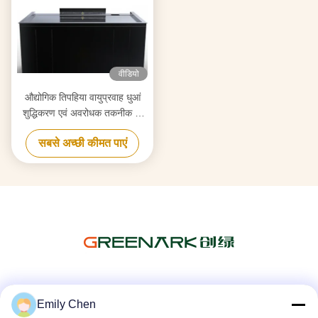
वीडियो
औद्योगिक तिपहिया वायुप्रवाह धुआं
शुद्धिकरण एवं अवरोधक तकनीक के
साथ टेपन्याकी ग्रिल
सबसे अच्छी कीमत पाएं
सोशल मीडिया
Emily Chen