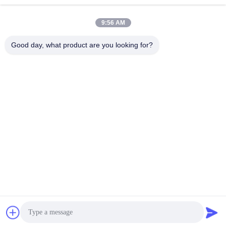
9:56 AM
त्वरित संपर्क
Good day, what product are you looking for?
टेलीफोन
86--18964553551
ईमेल
info01@greenarkworld.com
पता
नंबर 253, ज़ुआनचुन रोड, संज़ाओ इंडस्ट्रियल पार्क, पुडोंग न्यू एरिया, शंघाई,
चीन 201314
गोपनीयता नीति
|
साइटमैप
चीन अच्छी गुणवत्ता टेपपानाकी ग्रिल टेबल आपूर्तिकर्ता. कॉपीराइट © 2016-2026
Shanghai Chuanglv Catering Equipment Co., Ltd . सर्वाधिकार
सुरक्षित।