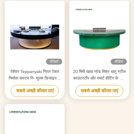
वीडियो
वीडियो
पेशेवर Teppanyaki ग्रिल टेबल
20 मिमी खाद्य ग्रेड मिश्र धातु स्टील
निर्माता कस्टम निः शुल्क डिजाइन के
काउंटरटॉप और स्मार्ट हीटिंग के साथ
साथ बनाया विश्वसनीय Hibachi
उच्च दक्षता वाले टेपनीकी ग्रिल
सबसे अच्छी कीमत पाएं
सबसे अच्छी कीमत पाएं
ग्रिल उपकरण आपूर्तिकर्ता