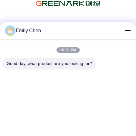
소셜 미디어
Emily Chen
10:51 PM
빠른 연락
Good day, what product are you looking for?
전화
86--18964553551
이메일
info01@greenarkworld.com
주소
253 번, 쉬안천 도로, 산자오 공단, 포동 신구가 상하입니다,
중국 201314