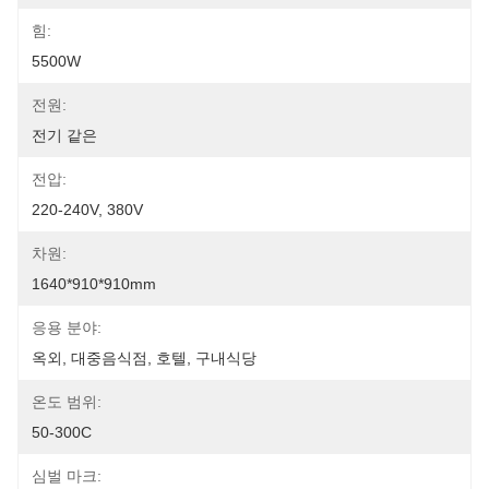
힘:
5500W
전원:
전기 같은
전압:
220-240V, 380V
차원:
1640*910*910mm
응용 분야:
옥외, 대중음식점, 호텔, 구내식당
온도 범위:
50-300C
심벌 마크: