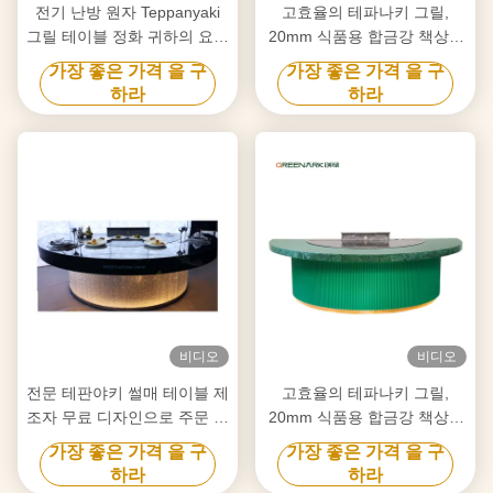
전기 난방 원자 Teppanyaki
고효율의 테파나키 그릴,
그릴 테이블 정화 귀하의 요구
20mm 식품용 합금강 책상 &
사항에 맞춤
스마트 난방
가장 좋은 가격 을 구
가장 좋은 가격 을 구
하라
하라
비디오
비디오
전문 테판야키 썰매 테이블 제
고효율의 테파나키 그릴,
조자 무료 디자인으로 주문 제
20mm 식품용 합금강 책상 &
작 신뢰할 수 있는 히바치 썰
스마트 난방
가장 좋은 가격 을 구
가장 좋은 가격 을 구
매 장비 공급자
하라
하라