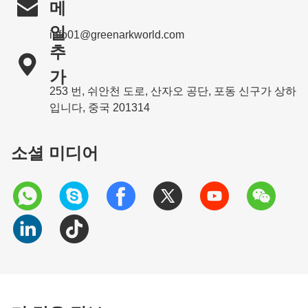

메
일
info01@greenarkworld.com
추

가
253 번, 쉬안천 도로, 산자오 공단, 포동 신구가 상하
입니다, 중국 201314
소셜 미디어