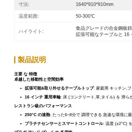
寸法:
1640*910*910mm
温度範囲:
50-300℃
食品グレードの合金鋼板
ハイライト:
拡張可能なテーブルと 1
製品説明
主要 な 特徴
卓越した移動性と空間効率
拡張可能&取り外せるテーブルトップ
: 家庭用 キッチン
16 インチ 重用車輪
: 床 (コンクリート,草,タイル) を 滑
レストラン級のパフォーマンス
250°C の速熱
: たった6~8分で 調理できる 急速な環境に
プラチナセンサーとスマートコントロール
: 温度 (±2