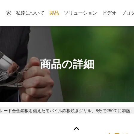
家
私達について
製品
ソリューション
ビデオ
ブロ
商品の詳細
レード合金鋼板を備えたモバイル鉄板焼きグリル、8分で250℃に加熱