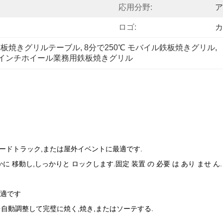
応用分野:
ア
ロゴ:
カ
鉄板焼きグリルテーブル
, 
8分で250℃ モバイル鉄板焼きグリル
, 
6 インチホイール業務用鉄板焼きグリル
,フードトラック,または屋外イベントに最適です.
らかに 移動し,しっかりと ロックします.固定 装置 の 必要 は あり ませ ん.
最適です
°C) を自動調整して完璧に焼く,焼き,またはソーテする.