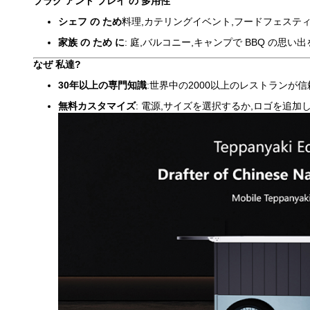
プラグ アンド プレイ の 多用性
シェフ の ため
料理,カテリングイベント,フードフェステ
家族 の ため に
: 庭,バルコニー,キャンプで BBQ の思い出
なぜ 私達?
30年以上の専門知識
:世界中の2000以上のレストランが信頼し
無料カスタマイズ
: 電源,サイズを選択するか,ロゴを追加