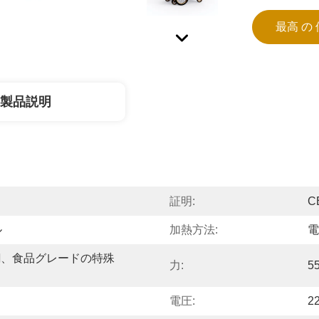
最高 の 
製品説明
証明:
CE
ル
加熱方法:
電
鋼、食品グレードの特殊
力:
5
電圧:
2