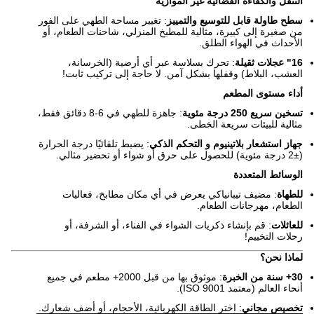
التنقل والكفاءة الفضائية غير الموازية
سطح طاولة قابل للتوسيع والتمييز
: تغيير مساحة الطهي على الفور
من صغيرة إلى كبيرة، مثالية للمطبخ المنزلي، شاحنات الطعام، أو
الأحداث في الهواء الطلق.
16" عجلات ثقيلة
: تحرك بسلاسة عبر أي أرضية (الخرسانة،
العشب، البلاط) وقفلها بشكل آمن. لا حاجة إلى تركيب ثابت!
أداء مستوى المطعم
تسخين سريع 250 درجة مئوية
: جاهزة للطهي في 6-8 دقائق فقط،
مثالية للبيئات سريعة الخطى.
جهاز استشعار بلاتينيوم و التحكم الذكي
: يضبط تلقائيًا درجة الحرارة
(±2 درجة مئوية) للحصول على حرق أو شواء أو تحضير مثالي.
الوسائط المتعددة
للطهاة
: مضيف تيبانياكي يعرض في أي مكان مطابخ، فعاليات
الطعام، مهرجانات الطعام.
للعائلات
: قم بإنشاء ذكريات الشواء في الفناء، أو الشرفة، أو
رحلات التخييم!
لماذا نحن؟
30+ سنة من الخبرة
: موثوق بها من قبل 2000+ مطعم في جميع
أنحاء العالم (معتمد ISO 9001).
تخصيص مجاني
: اختر الطاقة الكهربائية، الأحجام، أو أضف شعارك.