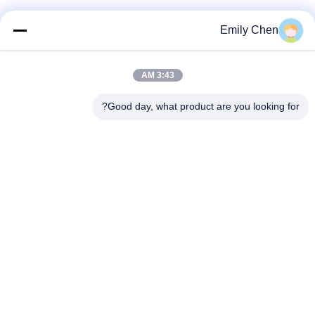
وسائل التواصل الاجتماعي
Emily Chen
3:43 AM
اتصال سريع
Good day, what product are you looking for?
الهاتف
86--18964553551
البريد الإلكتروني
info01@greenarkworld.com
العنوان
رقم 253 ، طريق Xuanchun ، مجمع Sanzao الصناعي ، منطقة
Pudong الجديدة ، شنغهاي ، الصين 201314
سياسة الخصوصية
|
خريطة الموقع
الصين جودة جيدة طاولة شواء تيبانياكي المورد. حقوق الطبع والنشر ©