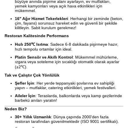
büyüye anında pişirme alanı ayarlayın, ev mutfakları,
yemek kamyonları veya açık hava etkinlikleri için
mükemmel.
16" Ağır Hizmet Tekerlekleri
: Herhangi bir zeminde (beton,
çim, fayans) sorunsuz hareket edin ve güvenli bir şekilde
kilitleyin. Sabit kurulum gerekmez!
Restoran Kalitesinde Performans
Hızlı 250℃ Isıtma
: Sadece 6-8 dakikada pişirmeye hazır,
hızlı tempolu ortamlar için ideal.
Platin Sensör ve Akıllı Kontrol
: Mükemmel mühürleme,
ızgara veya soteleme için sıcaklığı otomatik olarak ayarlar
(±2℃).
Tak ve Çalıştır Çok Yönlülük
Şefler İçin
: Her yerde teppanyaki şovlarına ev sahipliği
yapın – mutfaklar, catering etkinlikleri, yemek festivalleri.
Aileler İçin
: Teraslarda, balkonlarda veya kamp gezilerinde
barbekü anıları yaratın!
Neden Biz?
30+ Yıllık Uzmanlık
: Dünya çapında 2000'den fazla
restoran tarafından güvenilmektedir (ISO 9001 sertifikalı).