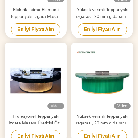
Elektrik Isıtma Elementi
Yüksek verimli Teppanyaki
Teppanyaki Izgara Masası
ızgarası, 20 mm gıda sınıfı
Temizleme İhtiyaçlarınıza
alaşımlı çelik tezgahı ve akıllı
En İyi Fiyatı Alın
En İyi Fiyatı Alın
göre Özel
ısıtma
Video
Video
Profesyonel Teppanyaki
Yüksek verimli Teppanyaki
Izgara Masası Üreticisi Özel
ızgarası, 20 mm gıda sınıfı
Yapım Ücretsiz Tasarımla
alaşımlı çelik tezgahı ve akıllı
En İyi Fiyatı Alın
En İyi Fiyatı Alın
Güvenilir Hibachi Izgara
ısıtma