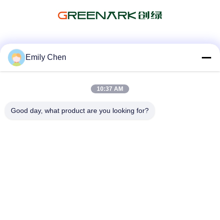
Sosyal Medya
Emily Chen
10:37 AM
Hızlı iletişim
Good day, what product are you looking for?
Tel
86--18964553551
E-posta
info01@greenarkworld.com
Adres
253, Xuanchun Yolu, Sanzao Endüstri Parkı, Pudong Yeni
Bölgesi, Şanghay, Çin 201314