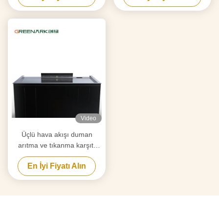
Ekipmanı Tedarikçisi
Video
Üçlü hava akışı duman
arıtma ve tıkanma karşıtı
teknoloji ile Endüstriyel
En İyi Fiyatı Alın
Teppanyaki Grill