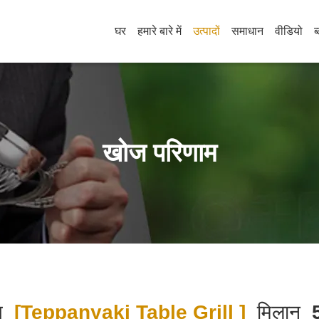
घर
हमारे बारे में
उत्पादों
समाधान
वीडियो
ब
खोज परिणाम
ज
[teppanyaki Table Grill ]
मिलान