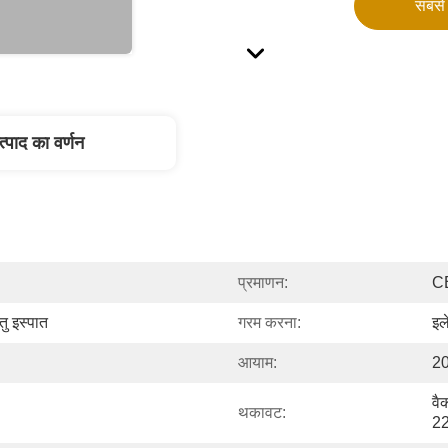
सबसे 
त्पाद का वर्णन
प्रमाणन:
C
ु इस्पात
गरम करना:
इल
आयाम:
2
वै
थकावट:
2