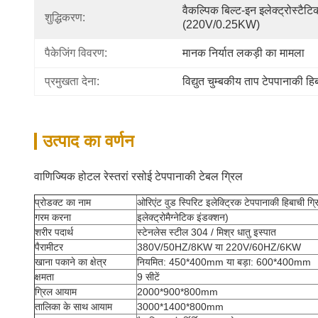
वैकल्पिक बिल्ट-इन इलेक्ट्रोस्टैटिक
शुद्धिकरण:
(220V/0.25KW)
पैकेजिंग विवरण:
मानक निर्यात लकड़ी का मामला
प्रमुखता देना:
विद्युत चुम्बकीय ताप टेपपानाकी हि
उत्पाद का वर्णन
वाणिज्यिक होटल रेस्तरां रसोई टेपपानाकी टेबल ग्रिल
प्रोडक्ट का नाम
ओरिएंट वुड स्पिरिट इलेक्ट्रिक टेपपानाकी हिबाची ग्
गरम करना
इलेक्ट्रोमैग्नेटिक इंडक्शन)
शरीर पदार्थ
स्टेनलेस स्टील 304 / मिश्र धातु इस्पात
पैरामीटर
380V/50HZ/8KW या 220V/60HZ/6KW
खाना पकाने का क्षेत्र
नियमित: 450*400mm या बड़ा: 600*400mm
क्षमता
9 सीटें
ग्रिल आयाम
2000*900*800mm
तालिका के साथ आयाम
3000*1400*800mm