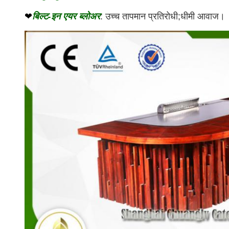
बिल्ट-इन एयर ब्लोअर
❤
: उच्च तापमान प्रतिरोधी;धीमी आवाज।