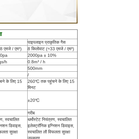
ा
पाइपलाइन प्राकृतिक गैस
8 एमजे / एम³)
8 किलोवाट (≈33 एमजे / एम³)
00pa
2000pa ± 10%
gs/h
0.8m³ / h
500mm
/
ने के लिए 15
260℃ तक पहुंचने के लिए 15
मिनट
±20℃
गरीब
्रण, स्वचालित
थर्मोस्टेट नियंत्रण, स्वचालित
ग्निशन डिवाइस,
इलेक्ट्रॉनिक इग्निशन डिवाइस,
लता सुरक्षा
स्वचालित लौ विफलता सुरक्षा
उपकरण