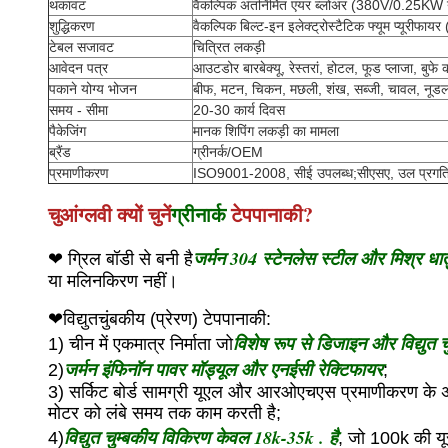
थकावट
वैकल्पिक अंतर्निर्मित एयर ब्लोअर (380V/0.25
शुद्धिकरण
वैकल्पिक बिल्ट-इन इलेक्ट्रोस्टैटिक फ्यूम प्यूरी
टेबल सजावट
चित्रित लकड़ी
आवेदन पत्र
आउटडोर बारबेक्यू, रेस्तरां, होटल, फूड प्लाजा, बुफ
पकाने योग्य भोजन
बीफ, मटन, चिकन, मछली, शंख, सब्जी, चावल, नूड
समय - सीमा
20-30 कार्य दिवस
पैकेजिंग
मानक शिपिंग लकड़ी का मामला
ब्रैंड
ग्रीनर्क/OEM
प्रमाणीकरण
ISO9001-2008, सीई उपलब्ध;सीएसए, उल प्रगति 
चुआंग्लवी क्यों चुनें
ग्रीनार्क
टेपपानाकी?
जर्मन 304 स्टेनलेस स्टील और मिश्र धात
❤ ग्रिल बॉडी से बनी है
या मलिनकिरण नहीं।
❤
विद्युतचुंबकीय (प्रेरण) टेपपानाकी:
विशेष रूप से डिजाइन और विद्युत 
1) चीन में एकमात्र निर्माता जो
जर्मन इंफिनॉन पावर मॉड्यूल और एनईसी रेक्टिफायर
2)
;
3) सर्किट बोर्ड सामग्री यूएल और आरओएचएस प्रमाणीकरण के अनुर
मोटर को लंबे समय तक काम करती है;
विद्युत चुम्बकीय विकिरण केवल 18k-35k . है
4)
, जो 100k की यू