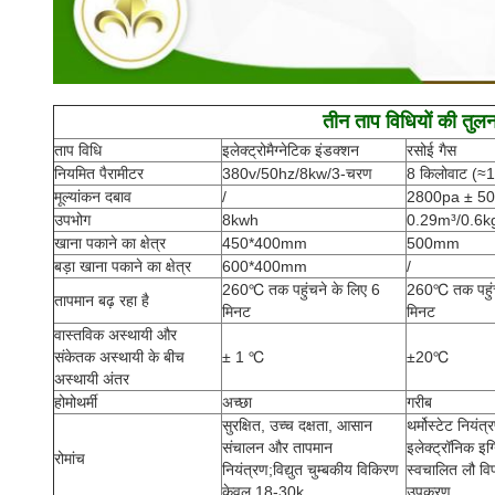
तीन ताप विधियों की तुलन
ताप विधि
इलेक्ट्रोमैग्नेटिक इंडक्शन
रसोई गैस
नियमित पैरामीटर
380v/50hz/8kw/3-चरण
8 किलोवाट (≈1
मूल्यांकन दबाव
/
2800pa ± 5
उपभोग
8kwh
0.29m³/0.6k
खाना पकाने का क्षेत्र
450*400mm
500mm
बड़ा खाना पकाने का क्षेत्र
600*400mm
/
260℃ तक पहुंचने के लिए 6
260℃ तक पहुंच
तापमान बढ़ रहा है
मिनट
मिनट
वास्तविक अस्थायी और
संकेतक अस्थायी के बीच
± 1 ℃
±20℃
अस्थायी अंतर
होमोथर्मी
अच्छा
गरीब
सुरक्षित, उच्च दक्षता, आसान
थर्मोस्टेट नियंत
संचालन और तापमान
इलेक्ट्रॉनिक इ
रोमांच
नियंत्रण;विद्युत चुम्बकीय विकिरण
स्वचालित लौ विफ
केवल 18-30k
उपकरण