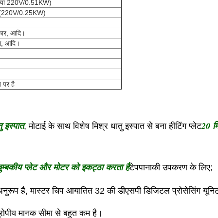
KW या 220V/0.51KW)
फायर (220V/0.25KW)
े कार, आदि।
ल, आदि।
पर है
ु इस्पात
20 म
, मोटाई के साथ विशेष मिश्र धातु इस्पात से बना हीटिंग प्लेट
चुम्बकीय प्लेट और मोटर को इकट्ठा करता है
टेपपानाकी उपकरण के लिए;
ूप है, मास्टर चिप आयातित 32 की डीएसपी डिजिटल प्रोसेसिंग यूनिट के 
रोपीय मानक सीमा से बहुत कम है।