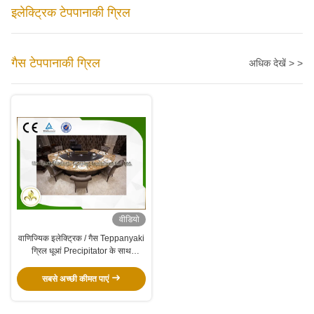
इलेक्ट्रिक टेपपानाकी ग्रिल
गैस टेपपानाकी ग्रिल
अधिक देखें > >
वीडियो
वाणिज्यिक इलेक्ट्रिक / गैस Teppanyaki
ग्रिल धूआं Precipitator के साथ
अनुकूलित
सबसे अच्छी कीमत पाएं