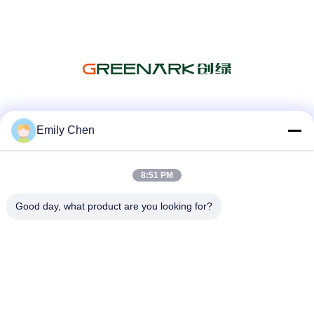
सोशल मीडिया
Emily Chen
8:51 PM
त्वरित संपर्क
Good day, what product are you looking for?
टेलीफोन
86--18964553551
ईमेल
info01@greenarkworld.com
पता