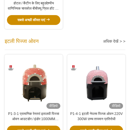
होटल / कैंटीन के लिए बहुउद्देश्यीय
वाणिज्यिक चारकोल बीबीक्यू ग्रिल हॉट पॉट
टेबल
सबसे अच्छी कीमत पाएं
इटली पिज्जा ओवन
अधिक देखें > >
वीडियो
वीडियो
P1-3-1 प्रामाणिक रेस्तरां इतालवी पिज्जा
P1-4-1 इटली नेपल्स पिज्जा ओवन 220V
ओवन आउटडोर / इंडोर 1000MM
300W उच्च तापमान प्रतिरोधी
आंतरिक आकार