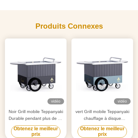
Produits Connexes
vidéo
vidéo
Noir Grill mobile Teppanyaki
vert Grill mobile Teppanyaki
Durable pendant plus de 20
chauffage à disque
ans Table à griller Hibachi
électronique Libre circulation
Obtenez le meilleur
Obtenez le meilleur
Table de gril Hibachi
prix
prix