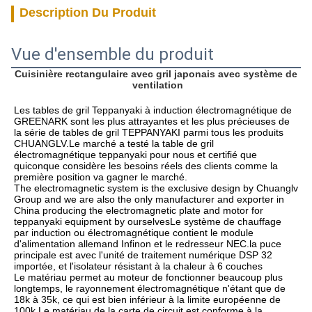
Description Du Produit
Vue d'ensemble du produit
Cuisinière rectangulaire avec gril japonais avec système de 
ventilation
Les tables de gril Teppanyaki à induction électromagnétique de 
GREENARK sont les plus attrayantes et les plus précieuses de 
la série de tables de gril TEPPANYAKI parmi tous les produits 
CHUANGLV.Le marché a testé la table de gril 
électromagnétique teppanyaki pour nous et certifié que 
quiconque considère les besoins réels des clients comme la 
première position va gagner le marché.
The electromagnetic system is the exclusive design by Chuanglv 
Group and we are also the only manufacturer and exporter in 
China producing the electromagnetic plate and motor for 
teppanyaki equipment by ourselvesLe système de chauffage 
par induction ou électromagnétique contient le module 
d'alimentation allemand Infinon et le redresseur NEC.la puce 
principale est avec l'unité de traitement numérique DSP 32 
importée, et l'isolateur résistant à la chaleur à 6 couches
Le matériau permet au moteur de fonctionner beaucoup plus 
longtemps, le rayonnement électromagnétique n'étant que de 
18k à 35k, ce qui est bien inférieur à la limite européenne de 
100k.Le matériau de la carte de circuit est conforme à la 