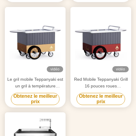
vidéo
vidéo
Le gril mobile Teppanyaki est
Red Mobile Teppanyaki Grill
un gril à température
16 pouces roues
intelligente et précise.
personnalisées libre de
Obtenez le meilleur
Obtenez le meilleur
mouvement Matériau de
prix
prix
qualité alimentaire Hibachi
Grill Table