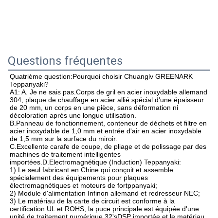
Questions fréquentes
Quatrième question:
Pourquoi choisir Chuanglv GREENARK 
Teppanyaki?
A1: A. Je ne sais pas.
Corps de gril en acier inoxydable allemand 
304, plaque de chauffage en acier allié spécial d'une épaisseur 
de 20 mm, un corps en une pièce, sans déformation ni 
décoloration après une longue utilisation.

B.Panneau de fonctionnement, conteneur de déchets et filtre en 
acier inoxydable de 1,0 mm et entrée d'air en acier inoxydable 
de 1,5 mm sur la surface du miroir.

C.Excellente carafe de coupe, de pliage et de polissage par des 
machines de traitement intelligentes 
importées.D.Electromagnétique (Induction) Teppanyaki:

1) Le seul fabricant en Chine qui conçoit et assemble 
spécialement des équipements pour plaques 
électromagnétiques et moteurs de fortppanyaki;

2) Module d'alimentation Infinon allemand et redresseur NEC;

3) Le matériau de la carte de circuit est conforme à la 
certification UL et ROHS, la puce principale est équipée d'une 
unité de traitement numérique 32'sDSP importée,et le matériau 