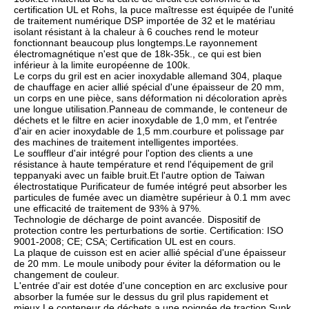
certification UL et Rohs, la puce maîtresse est équipée de l'unité 
de traitement numérique DSP importée de 32 et le matériau 
isolant résistant à la chaleur à 6 couches rend le moteur 
fonctionnant beaucoup plus longtemps.Le rayonnement 
électromagnétique n'est que de 18k-35k., ce qui est bien 
inférieur à la limite européenne de 100k.
Le corps du gril est en acier inoxydable allemand 304, plaque 
de chauffage en acier allié spécial d'une épaisseur de 20 mm, 
un corps en une pièce, sans déformation ni décoloration après 
une longue utilisation.Panneau de commande, le conteneur de 
déchets et le filtre en acier inoxydable de 1,0 mm, et l'entrée 
d'air en acier inoxydable de 1,5 mm.courbure et polissage par 
des machines de traitement intelligentes importées.
Le souffleur d'air intégré pour l'option des clients a une 
résistance à haute température et rend l'équipement de gril 
teppanyaki avec un faible bruit.Et l'autre option de Taiwan 
électrostatique Purificateur de fumée intégré peut absorber les 
particules de fumée avec un diamètre supérieur à 0.1 mm avec 
une efficacité de traitement de 93% à 97%.
Technologie de décharge de point avancée. Dispositif de 
protection contre les perturbations de sortie. Certification: ISO 
9001-2008; CE; CSA; Certification UL est en cours.
La plaque de cuisson est en acier allié spécial d'une épaisseur 
de 20 mm. Le moule unibody pour éviter la déformation ou le 
changement de couleur.
L'entrée d'air est dotée d'une conception en arc exclusive pour 
absorber la fumée sur le dessus du gril plus rapidement et 
mieux.Le conteneur de déchets a une poignée de traction Sunk 