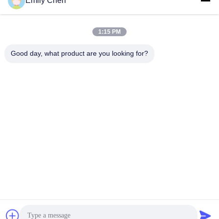
Emily Chen
1:15 PM
Contactez rapidement
Good day, what product are you looking for?
Télégramme
86--18964553551
E-mail
info01@greenarkworld.com
Adresse
No. 253, route de Xuanchun, parc industriel de Sanzao,
nouvelle région de Pudong, Changhaï, Chine 201314
Politique de confidentialité
|
Plan du site
Chine Bonne qualité Tableau de gril de Teppanyaki Le
fournisseur. 2016-2026 Shanghai Chuanglv Catering Equipment