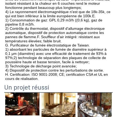
isolant résistant à la chaleur en 6 couches rend le moteur 
fonctionne pendant beaucoup plus longtemps;

4) Le rayonnement électromagnétique n'est que de 18k-35k, ce 
qui est bien inférieur à la limite européenne de 100k.E.

1) Consommation de gaz: GPL 0,29 m3/h ((0,6 kg), gaz de 
pipeline 0,8 m3/h.

2) Contrôle du thermostat, dispositif d'allumage électronique 
automatique, dispositif de protection automatique contre les 
pannes de flamme.F. Souffleur d'air intégré: résistant aux 
températures élevées; faible bruit.

G. Purificateur de fumée électrostatique de Taiwan.

1) absorbant les particules de fumée de diamètre supérieur à 
0,1 μm (diamètre) avec une efficacité de traitement de 93% à 
97%;2) technologie de séparation des plaques de collecte de 
poussière haute et basse tension, facile à nettoyer;

3) Technologie de décharge point avancée;

4) Dispositif de protection contre les perturbations de sortie.

H. Certification: ISO 9001-2008; CE; certification CSA et UL en 
cours de réalisation.
Un projet réussi