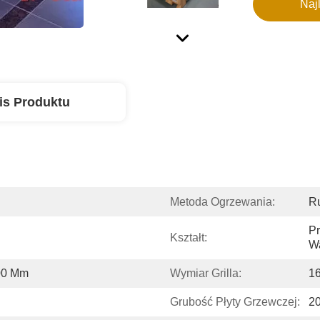
Naj
is Produktu
Metoda Ogrzewania:
Ru
Pr
Kształt:
Wa
400 Mm
Wymiar Grilla:
1
Grubość Płyty Grzewczej:
2