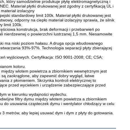
, który samodzielnie produkuje płytę elektromagnetyczną i 
C. Materiał płytki drukowanej jest zgodny z certyfikacją UL i 
materiał izolacyjny
jski standardowy limit 100k. Materiał płytki drukowanej jest 
owy, odporny na ciepło materiał izolacyjny sprawia, że silnik 
 limit 100k.
zęściowa konstrukcja, brak deformacji i przebarwień po 
ali nierdzewnej o powierzchni lustrzanej 1,5 mm. Niesamowite 
aki ma niski poziom hałasu. A druga opcja wbudowanego 
twarzania 93%-97%. Technologia separacji płyty zbierającej 
ń wyjściowych. Certyfikacja: ISO 9001-2008; CE; CSA; 
mianom koloru.
a między wlotem powietrza a zbiornikiem wewnętrznym jest 
 są zaokrąglone, aby zapewnić dobry wygląd, łatwe 
nia z płomieniem. Skrzynka kontroli elektrycznej to 
ące przed wyciekiem i urządzenie zabezpieczające przed 
dym w kierunku wydajności wydechu.
wójne filtry dymu między wlotem powietrza a zbiornikiem 
u do usuwania cząsteczek dymu i wentylator chłodzący w celu 
3 metrów, aby lepiej usuwać dym i dym z płyty do gotowania.