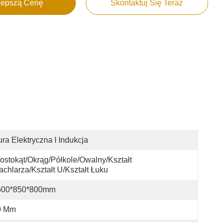
lepszą Cenę
Skontaktuj Się Teraz
ra Elektryczna I Indukcja
ostokąt/okrąg/półkole/owalny/kształt 
chlarza/kształt U/kształt Łuku
600*850*800mm
0 Mm