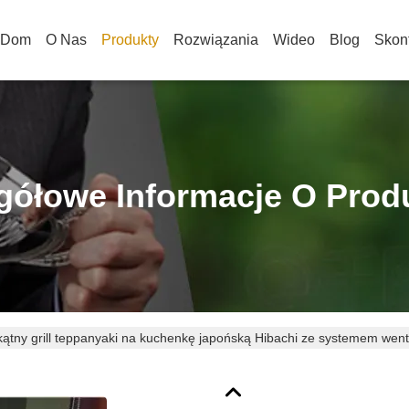
Dom
O Nas
Produkty
Rozwiązania
Wideo
Blog
Skont
gółowe Informacje O Prod
kątny grill teppanyaki na kuchenkę japońską Hibachi ze systemem wenty