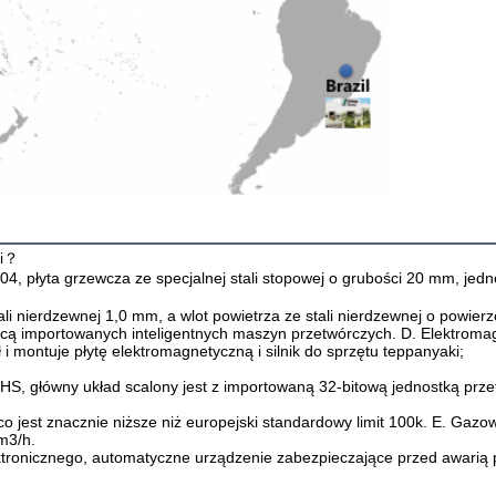
ki？
304, płyta grzewcza ze specjalnej stali stopowej o grubości 20 mm, jed
ali nierdzewnej 1,0 mm, a wlot powietrza ze stali nierdzewnej o powierz
ocą importowanych inteligentnych maszyn przetwórczych. D. Elektromag
i montuje płytę elektromagnetyczną i silnik do sprzętu teppanyaki;

 ROHS, główny układ scalony jest z importowaną 32-bitową jednostką pr
 jest znacznie niższe niż europejski standardowy limit 100k. E. Gazow
m3/h.

ektronicznego, automatyczne urządzenie zabezpieczające przed awari