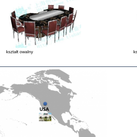
kształt owalny
k