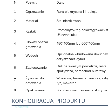
Nr
Pozycja
Dane
1
Ogrzewanie
Rura elektryczna i indukcja
2
Materiał
Stal nierdzewna
Prostokąt/okrąg/półokrąg/owal/ksz
3
Kształt
U/kształt łuku
Główny obszar
4
450*400mm lub 600*400mm
gotowania
Opcjonalna wbudowana dmuchawa
5
Wydech
oczyszczacz dymu
Grill na świeżym powietrzu, restau
6
Zastosowanie
spożywcza, samochód bufetowy
Żywność do
Wołowina, baranina, kurczak, ryby
7
gotowania
ryż, makaron
8
Opakowanie
Standardowa drewniana skrzynia
KONFIGURACJA PRODUKTU