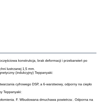
noczęściowa konstrukcja, brak deformacji i przebarwień po 
chni lustrzanej 1,5 mm.

netyczny (indukcyjny) Teppanyaki:

zetwarzania cyfrowego DSP, a 6-warstwowy, odporny na ciepło 
y Teppanyaki:

ą płomienia. F. Wbudowana dmuchawa powietrza:. Odporna na 