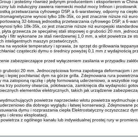
roup i jesteśmy również jedynym producentem i eksporterem w Chinach
ny lub indukcyjny zawiera niemiecki moduł mocy Infinon i prostownik NE
ostką przetwarzania cyfrowego DSP, a 6-warstwowy, odporny na ciepło 
ktromagnetyczne wynosi tylko 18k-35k, co jest znacznie niższe niż europe
mportowaną 32-bitową jednostką przetwarzania cyfrowego DSP, a 6-warstw
nosi tylko 18k-35k, co jest znacznie niższe niż europejski standardowy
4, płyta grzewcza ze specjalnej stali stopowej o grubości 20 mm, jednoc
y i filtr wykonane ze stali nierdzewnej 1,0 mm, a wlot powietrza ze st
ch inteligentnych maszyn przetwórczych.
a na wysokie temperatury i sprawia, że sprzęt do grillowania teppany
łaniać cząsteczki dymu o średnicy powyżej 0,1 mm z wydajnością prze
ie zabezpieczające przed wyłączeniem zasilania w przypadku zakłóce
ej o grubości 20 mm. Jednoczęściowa forma zapobiega deformacjom i z
ej i lepiej pochłaniać dym na górze grilla. Zdejmowana rura powietrzn
 ma zatopioną rączkę i płytę formowaną uderzeniowo, a wszystkie rogi
 trzy poziomy otwarcia, półotwarcia, zamknięcia dla wydajności gotowa
iecznych elementów elektrycznych, takich jak urządzenie zabezpieczaj
w wydmuchujących powietrze naprzeciwko wlotu powietrza wydmuchuje 
uderzeniowo dla dobrego wyglądu i łatwej konserwacji. Zdejmowane pod
usuwania dymu i rozpraszania ciepła Elektrostatyczny oczyszczacz dym
tu i okresu eksploatacji.
ietrza z ogólnego kanału lub indywidualnej prostej rury w promieniu 