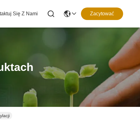
aktuj Się Z Nami
Zacytować
uktach
lacji