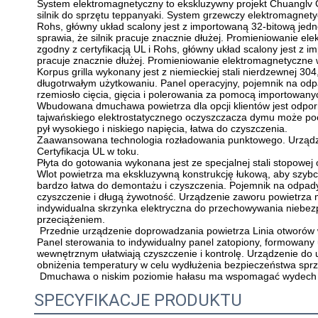
System elektromagnetyczny to ekskluzywny projekt Chuanglv G
silnik do sprzętu teppanyaki. System grzewczy elektromagnetycz
Rohs, główny układ scalony jest z importowaną 32-bitową jedn
sprawia, że silnik pracuje znacznie dłużej. Promieniowanie ele
zgodny z certyfikacją UL i Rohs, główny układ scalony jest z i
pracuje znacznie dłużej. Promieniowanie elektromagnetyczne wy
Korpus grilla wykonany jest z niemieckiej stali nierdzewnej 30
długotrwałym użytkowaniu. Panel operacyjny, pojemnik na odpad
rzemiosło cięcia, gięcia i polerowania za pomocą importowany
Wbudowana dmuchawa powietrza dla opcji klientów jest odporn
tajwańskiego elektrostatycznego oczyszczacza dymu może poch
pył wysokiego i niskiego napięcia, łatwa do czyszczenia.
Zaawansowana technologia rozładowania punktowego. Urządzen
Certyfikacja UL w toku.
Płyta do gotowania wykonana jest ze specjalnej stali stopow
Wlot powietrza ma ekskluzywną konstrukcję łukową, aby szybci
bardzo łatwa do demontażu i czyszczenia. Pojemnik na odpady
czyszczenie i długą żywotność. Urządzenie zaworu powietrza ma
indywidualna skrzynka elektryczna do przechowywania niebezp
przeciążeniem.
 Przednie urządzenie doprowadzania powietrza Linia otworó
Panel sterowania to indywidualny panel zatopiony, formowany 
wewnętrznym ułatwiają czyszczenie i kontrolę. Urządzenie do 
obniżenia temperatury w celu wydłużenia bezpieczeństwa sprzę
 Dmuchawa o niskim poziomie hałasu ma wspomagać wydech pow
SPECYFIKACJE PRODUKTU