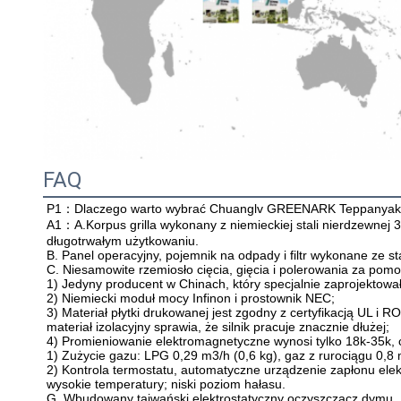
FAQ
P1：
Dlaczego warto wybrać Chuanglv GREENARK Teppanya
A1：A.
Korpus grilla wykonany z niemieckiej stali nierdzewnej 
długotrwałym użytkowaniu.

B. Panel operacyjny, pojemnik na odpady i filtr wykonane ze st
C. Niesamowite rzemiosło cięcia, gięcia i polerowania za pom
1) Jedyny producent w Chinach, który specjalnie zaprojektował 
2) Niemiecki moduł mocy Infinon i prostownik NEC;

3) Materiał płytki drukowanej jest zgodny z certyfikacją UL i
materiał izolacyjny sprawia, że silnik pracuje znacznie dłużej;

4) Promieniowanie elektromagnetyczne wynosi tylko 18k-35k, co
1) Zużycie gazu: LPG 0,29 m3/h (0,6 kg), gaz z rurociągu 0,8 
2) Kontrola termostatu, automatyczne urządzenie zapłonu el
wysokie temperatury; niski poziom hałasu.

G. Wbudowany tajwański elektrostatyczny oczyszczacz dymu.
