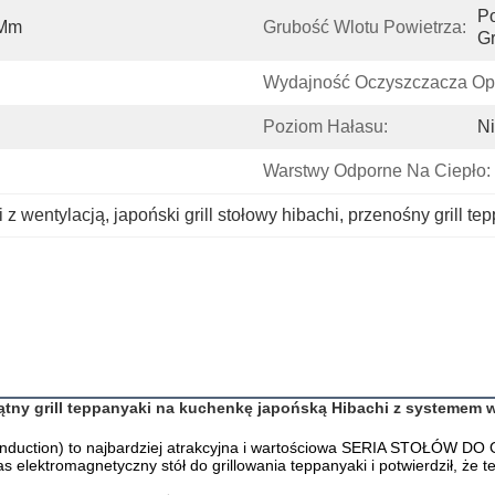
Po
 Mm
Grubość Wlotu Powietrza:
Gr
Wydajność Oczyszczacza Op
Poziom Hałasu:
Ni
Warstwy Odporne Na Ciepło:
i z wentylacją
, 
japoński grill stołowy hibachi
, 
przenośny grill t
ątny grill teppanyaki na kuchenkę japońską Hibachi z systemem w
(Induction) to najbardziej atrakcyjna i wartościowa SERIA STOŁÓW 
ktromagnetyczny stół do grillowania teppanyaki i potwierdził, że ten, 