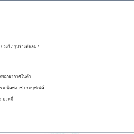
 / วงรี / รูปร่างพัดลม /
่องฟอกอากาศในตัว
ม ฟู้ดพลาซ่า รถบุฟเฟ่ต์
ว บะหมี่