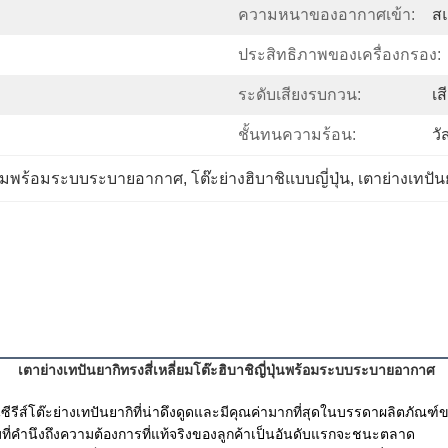
ความหนาของอากาศเข้า:
สแ
ประสิทธิภาพของเครื่องกรอง:
ระดับเสียงรบกวน:
เส
ชั้นทนความร้อน:
วั
ลี่ยมพร้อมระบบระบายอากาศ
, 
โต๊ะย่างฮิบาชิแบบญี่ปุ่น
, 
เตาย่างเทปั
เตาย่างเทปันยากิทรงสี่เหลี่ยมโต๊ะฮิบาชิญี่ปุ่นพร้อมระบบระบายอากาศ
ซีรีส์โต๊ะย่างเทปันยากิที่น่าดึงดูดและมีคุณค่ามากที่สุดในบรรดาผลิตภ
ที่คำนึงถึงความต้องการที่แท้จริงของลูกค้าเป็นอันดับแรกจะชนะตลาด