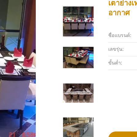
เตาย่างเ
อากาศ
ชื่อแบรนด์:
เลขรุ่น:
ขั้นต่ำ: