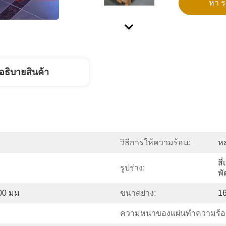
หา รา
อธิบายสินค้า
วิธีการให้ความร้อน:
ห
สี
รูปร่าง:
พั
400 มม
ขนาดย่าง:
1
ความหนาของแผ่นทําความร้อ