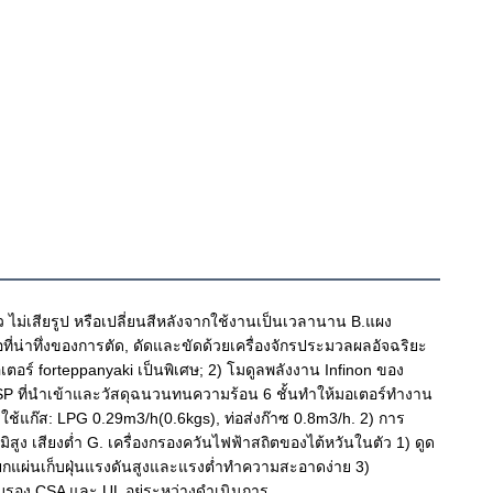
 ไม่เสียรูป หรือเปลี่ยนสีหลังจากใช้งานเป็นเวลานาน B.แผง
น่าทึ่งของการตัด, ดัดและขัดด้วยเครื่องจักรประมวลผลอัจฉริยะ
ตอร์ forteppanyaki เป็นพิเศษ; 2) โมดูลพลังงาน Infinon ของ
 ที่นำเข้าและวัสดุฉนวนทนความร้อน 6 ชั้นทำให้มอเตอร์ทำงาน
รใช้แก๊ส: LPG 0.29m3/h(0.6kgs), ท่อส่งก๊าซ 0.8m3/h. 2) การ
ิสูง เสียงต่ำ G. เครื่องกรองควันไฟฟ้าสถิตของไต้หวันในตัว 1) ดูด
กแผ่นเก็บฝุ่นแรงดันสูงและแรงต่ำทำความสะอาดง่าย 3) 
ับรอง CSA และ UL อยู่ระหว่างดำเนินการ