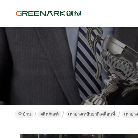
บ้าน
ผลิตภัณฑ์
เตาย่างเทปันยากิเคลื่อนที่
เตาย่า