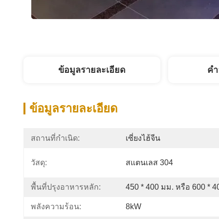
ข้อมูลรายละเอียด
คํา
ข้อมูลรายละเอียด
สถานที่กำเนิด:
เซี่ยงไฮ้จีน
วัสดุ:
สแตนเลส 304
พื้นที่ปรุงอาหารหลัก:
450 * 400 มม. หรือ 600 * 
พลังความร้อน:
8kW