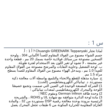
س 1：
لماذا تختار Chuanglv GREENARK Teppanyaki？
أ 1：أ.
جسم الشواء مصنوع من الفولاذ المقاوم للصدأ الألماني 304 ، ولوحة 
التسخين مصنوعة من سبائك فولاذية خاصة بسمك 20 مم ، قطعة واحدة 
ب. لوحة التشغيل وحاوية النفايات والمرشح مصنوعة من الفولاذ المقاوم 
للصدأ 1.0 مم ، ومدخل الهواء مصنوع من الفولاذ المقاوم للصدأ بسطح 
ج. سيارة مذهلة للقطع والانحناء والتلميع بواسطة آلات معالجة ذكية 
1) الشركة المصنعة الوحيدة في الصين التي صممت وتجمع خصيصًا 
3) مادة لوحة الدائرة متوافقة مع شهادة UL و ROHS ، والشريحة 
الرئيسية مزودة بوحدة معالجة رقمية DSP مستوردة من 32 ، والمادة 
العازلة المقاومة للحرارة المكونة من 6 طبقات تجعل المحرك يعمل 