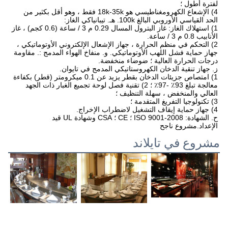
4) الإشعاع الكهرومغناطيسي هو 18k-35k فقط ، وهو أقل بكثير من 
1) استهلاك الغاز: غاز البترول المسال 0.29 م 3 / ساعة (0.6 كجم) ، غاز 
2) التحكم في منظم الحرارة ، جهاز الإشعال الإلكتروني الأوتوماتيكي ، 
جهاز حماية فشل اللهب الأوتوماتيكي. و. منفاخ الهواء المدمج :. مقاومة 
1) امتصاص جزيئات الدخان بقطر يزيد عن 0.1 ميكرومتر (قطر) بكفاءة 
معالجة تبلغ 93٪ -97٪ ؛ 2) تقنية فصل لوحة تجميع الغبار ذات الجهد 
ح. الشهادة: ISO 9001-2008 ؛ CE ؛ CSA وشهادة UL قيد 
الإعداد.
مشروع ناجح
مشروع في تايلاند