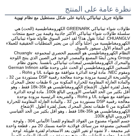
نظرة عامة على المنتج
طاولة جريل تيبانياكي يابانية على شكل مستطيل مع نظام تهوية
طاولات شواء تيبانياكي GREENARK الكهرومغناطيسية (الحث) هي 
سلسلة طاولات شواء تيبانياكي الأكثر جاذبية وقيمة بين جميع منتجات 
CHUANGLV. لماذا نقول هذا؟ لقد اختبر السوق طاولة شواء تيبانياكي 
الكهرومغناطيسية من أجلنا وأكد أن من يعتبر المتطلبات الحقيقية للعملاء 
في المقام الأول سيفوز بالسوق.
النظام الكهرومغناطيسي هو التصميم الحصري لمجموعة Chuanglv 
Group ونحن أيضًا المصنع والمصدر الوحيد في الصين الذي ينتج اللوحة 
والمحرك الكهرومغناطيسي لمعدات تيبانياكي بأنفسنا. يحتوي نظام 
التسخين الكهرومغناطيسي أو الحث على وحدة طاقة German Infinon 
ومقوم NEC. مادة لوحة الدائرة متوافقة مع شهادة UL و Rohs ، 
والشريحة الرئيسية مزودة بوحدة معالجة رقمية DSP مستوردة من 32 ، 
والمادة العازلة المقاومة للحرارة المكونة من 6 طبقات تجعل المحرك 
يعمل لفترة أطول. الإشعاع الكهرومغناطيسي هو 18k-35k فقط ، وهو 
أقل بكثير من الحد القياسي الأوروبي البالغ 100k. مادة لوحة الدائرة 
متوافقة مع شهادة UL و Rohs ، والشريحة الرئيسية مزودة بوحدة 
معالجة رقمية DSP مستوردة من 32 ، والمادة العازلة المقاومة للحرارة 
المكونة من 6 طبقات تجعل المحرك يعمل لفترة أطول. الإشعاع 
الكهرومغناطيسي هو 18k-35k فقط ، وهو أقل بكثير من الحد القياسي 
الأوروبي البالغ 100k.
جسم الشواء مصنوع من الفولاذ المقاوم للصدأ الألماني 304 ، ولوحة 
التسخين مصنوعة من سبائك فولاذية خاصة بسمك 20 مم ، قطعة واحدة 
غير مجمعة ، لا تشوه أو تغير اللون بعد الاستخدام لفترة طويلة. لوحة 
التشغيل وحاوية النفايات والمرشح مصنوعة من الفولاذ المقاوم للصدأ 