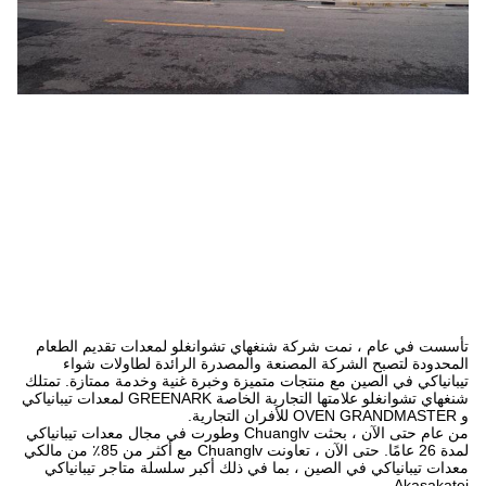
تأسست في عام ، نمت شركة شنغهاي تشوانغلو لمعدات تقديم الطعام
المحدودة لتصبح الشركة المصنعة والمصدرة الرائدة لطاولات شواء
تيبانياكي في الصين مع منتجات متميزة وخبرة غنية وخدمة ممتازة. تمتلك
شنغهاي تشوانغلو علامتها التجارية الخاصة GREENARK لمعدات تيبانياكي
و OVEN GRANDMASTER للأفران التجارية.
من عام حتى الآن ، بحثت Chuanglv وطورت في مجال معدات تيبانياكي
لمدة 26 عامًا. حتى الآن ، تعاونت Chuanglv مع أكثر من 85٪ من مالكي
معدات تيبانياكي في الصين ، بما في ذلك أكبر سلسلة متاجر تيبانياكي
Akasakatei.