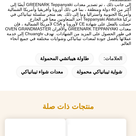
إلى جانب ذلك ، تم تصدير معدات GREENARK Teppanyaki أيضًا إلى
أكثر من 40 دولة ومنطقة ، بما في ذلك أوروبا وأفريقيا وأمريكا الشمالية
وأمريكا الجنوبية وأستراليا وما إلى ذلك. يعد متجر سلسلة تيبانياكي في
تركيا Teppanyaki Alaturka أحد المتعاونين معنا في الخارج.
حصلت بالفعل على شهادة CE لأوروبا و CSA لأمريكا الشمالية ، فإن
معدات GREENARK TEPPANYAKI والأفران OVEN GRANDMASTER
في طور الحصول على المزيد من الشهادات. تهدف Chuanglv إلى خدمة
عملائها بأفضل جودة لمعدات تيبانياكي وشوايات مختلفة في جميع أنحاء
العالم.
العلامات:
طاولة هيباتشي المحمولة
شواية تيبانياكي محمولة
معدات شواء تيبانياكي
منتجات ذات صلة