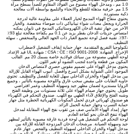
1.0 مم ، ومدخل الهواء مصنوع من الفولاذ المقاوم للصدأ بسطح مرآة 
1.5 مم. حرفية مذهلة للقطع والانحناء والتلميع بواسطة آلات معالجة 
ذكية مستوردة.
يحتوي منفاخ الهواء المدمج لخيار العملاء على مقاومة عالية لدرجة 
الحرارة ويجعل معدات شواء تيبانياكي ذات ضوضاء منخفضة. والخيار 
الآخر من جهاز تنقية الدخان الكهروستاتيكي المدمج في تايوان يمكنه 
امتصاص جزيئات الدخان بقطر يزيد عن 0.1 مم بكفاءة معالجة تبلغ 93٪ 
-97٪. تقنية فصل لوحة تجميع الغبار ذات الجهد العالي والمنخفض ، سهلة 
التنظيف.
تكنولوجيا التفريغ المتقدمة. جهاز حماية إيقاف التشغيل لاضطراب 
الإخراج. الشهادة: ISO 9001-2008 ؛ CE ؛ CSA ؛ شهادة UL قيد الإعداد.
لوحة الطهي مصنوعة من سبائك فولاذية خاصة بسمك 20 مم. القالب 
المكون من قطعة واحدة لتجنب التشوه أو تغير اللون.
يحتوي مدخل الهواء على تصميم مقوس حصري لامتصاص الدخان 
الموجود أعلى الشواية بشكل أسرع وأفضل. أنبوب الهواء القابل للإزالة 
بين مدخل الهواء والخزان الداخلي سهل للغاية للفصل والتنظيف. تحتوي 
حاوية النفايات على مقبض سحب غارق واللوحة مصبوبة بالتأثير ، وجميع 
الزوايا مستديرة لضمان مظهر جيد وسهولة التنظيف وعمر افتراضي 
طويل. يحتوي جهاز صمام الهواء على ثلاثة مستويات من وظيفة الفتح 
وشبه الفتح والإغلاق لأداء الطهي مع اللهب. صندوق التحكم في الكهرباء 
هو صندوق كهربائي فردي لحمل المكونات الكهربائية الخطرة مثل جهاز 
حماية التسرب وجهاز حماية الحمل الزائد.
جهاز إمداد الهواء الأمامي صف من ثقوب نفخ الهواء المقابلة لمدخل 
الهواء تنفخ الدخان نحو كفاءة العادم.
لوحة التحكم في التشغيل هي لوحة فردية غارقة مصبوبة بالتأثير لمظهر 
جيد وسهولة الصيانة. مرشحات الدخان المزدوجة القابلة للإزالة بين 
مدخل الهواء والخزان الداخلي لسهولة التنظيف والفحص. جهاز عادم 
الدخان وتبديد الحرارة جهاز تنقية الدخان الكهروستاتيكي لإزالة جزيئات 