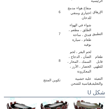
الرئيسية
منفاخ هواء مدمج
الإرهاق
6
اختياري ومنقي
للدخان
شواء في الهواء
الطلق ، مطعم ،
التطبيق
7
فندق ، ساحة
طعام ، سيارة
بوفيه
لحم البقر ، لحم
طعام
الضأن ، الدجاج ،
8
قابل
السمك ، المحار ،
للطهي
الخضار ، الأرز ،
المعكرونة
التعبئة
علبة خشبية
تكوين المنتج
والتغليف
قياسية للشحن
شكل U