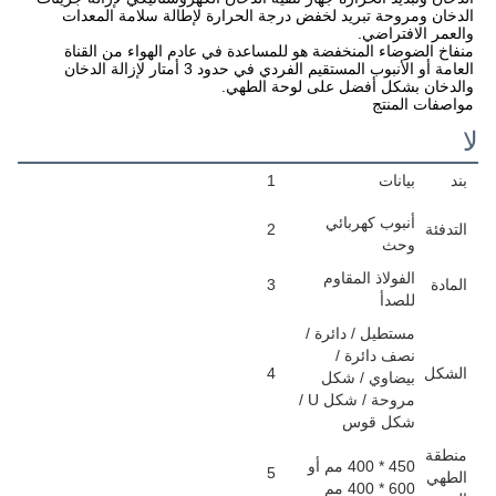
الدخان ومروحة تبريد لخفض درجة الحرارة لإطالة سلامة المعدات 
والعمر الافتراضي.
منفاخ الضوضاء المنخفضة هو للمساعدة في عادم الهواء من القناة 
العامة أو الأنبوب المستقيم الفردي في حدود 3 أمتار لإزالة الدخان 
والدخان بشكل أفضل على لوحة الطهي.
مواصفات المنتج
لا
بند
بيانات
1
أنبوب كهربائي
التدفئة
2
وحث
الفولاذ المقاوم
المادة
3
للصدأ
مستطيل / دائرة /
نصف دائرة /
الشكل
4
بيضاوي / شكل
مروحة / شكل U /
شكل قوس
منطقة
450 * 400 مم أو
5
الطهي
600 * 400 مم