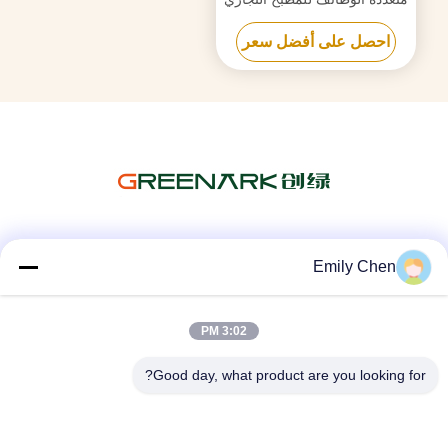
مع فرن مزدوج
احصل على أفضل سعر
وسائل التواصل الاجتماعي
Emily Chen
3:02 PM
اتصال سريع
Good day, what product are you looking for?
الهاتف
86--18964553551