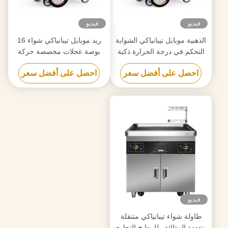
فيديو
فيديو
الذهبية موبايل تيبانياكي الشواية
ريد موبايل تيبانياكي شواء 16
التحكم في درجة الحرارة ذكية
بوصة عجلات مخصصة حركة
ودقيقة حركة حرة طعام الصف
حرة المواد الغذائية الصف
احصل على أفضل سعر
احصل على أفضل سعر
اللوحة هيباتشي طاولة الشواية
هيباتشي طاولة الشواء
فيديو
طاولة شواء تيبانياكي متنقلة
متعددة الوظائف للمطبخ التجاري