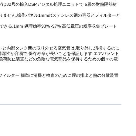
ップは32号の輸入DSPデジタル処理ユニットで 6層の耐熱隔熱材
りません.操作パネル1mmのステンレス鋼の容器とフィルターと 
.1mm 処理効率93%~97% 高低電圧の粉塵収集プレート
トと内部タンク間の取り外せる空気管は,取り外し,清掃するのに
,清潔性が容易で,保存寿命が長いことを保証します.エアバラント
過負荷防止装置などの危険な電気部品を保持するための個々の電
フィルター 簡単に清掃と検査のために煙の排出と熱の分散装置 