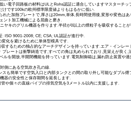
ずっと低い電子回路板の材料はULとRohs認証に適合していますマスターチ
kだけです100kの欧州標準限度値よりもはるかに低い.
られた加熱プレートで,厚さは20mm,単体,長時間使用後,変形や変色はあ
ジェント加工機械による屈曲と磨き.
ヤキのグリル機器を作ります.半径が0以上の煙粒子を吸収することができる
001-2008; CE; CSA; UL認証が進行中.
色の変化を避けるために単体型模具です.
吸収するための独占的なアーチデザインを持っています.エア・インレー
り プレートは衝撃鋳造です,すべての角は丸められており,見栄えが良く
レベルを開放,半開閉機能を持っています.電気制御箱は,漏れ防止装置や
対側にある空気吹き孔の線.
ナンスも簡単です空気入口と内部タンクとの間の取り外し可能なダブル煙
機器の安全性と保存期間を延長します.
般管や個々の直線パイプの排気空気を3メートル以内に支援します.