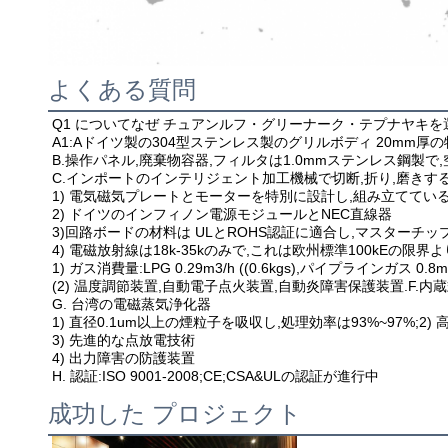
よくある質問
Q1 について
なぜ チュアンルフ・グリーナーク・テプナヤキを
A1:A
ドイツ製の304型ステンレス製のグリルボディ 20mm厚
B.操作パネル,廃棄物容器,フィルタは1.0mmステンレス鋼製で,
C.インポートのインテリジェント加工機械で切断,折り,磨きする驚
1) 電気磁気プレートとモーターを特別に設計し,組み立ててい
2) ドイツのインフィノン電源モジュールとNEC直線器

3)回路ボードの材料は ULとROHS認証に適合し,マスターチ
4) 電磁放射線は18k-35kのみで,これは欧州標準100kEの限界
1) ガス消費量:LPG 0.29m3/h ((0.6kgs),パイプラインガス 0.8m3
(2) 温度調節装置,自動電子点火装置,自動炎障害保護装置.F.内蔵
G. 台湾の電磁蒸気浄化器

1) 直径0.1um以上の煙粒子を吸収し,処理効率は93%~97%;2
3) 先進的な点放電技術

4) 出力障害の防護装置

H. 認証:ISO 9001-2008;CE;CSA&ULの認証が進行中
成功した プロジェクト