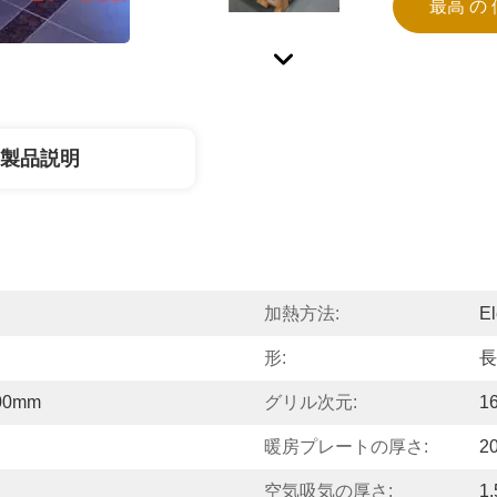
最高 の 
製品説明
加熱方法:
E
形:
長
00mm
グリル次元:
1
暖房プレートの厚さ:
2
空気吸気の厚さ:
1