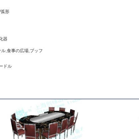
/弧形
化器
ル,食事の広場,ブッフ
ヌードル