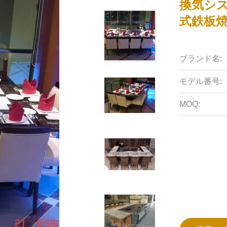
換気シ
式鉄板
ブランド名:
モデル番号:
MOQ: