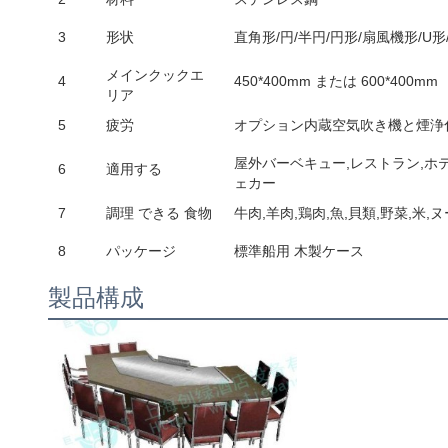
3
形状
直角形/円/半円/円形/扇風機形/U形
メインクックエ
4
450*400mm または 600*400mm
リア
5
疲労
オプション内蔵空気吹き機と煙浄
屋外バーベキュー,レストラン,ホテ
6
適用する
ェカー
7
調理 できる 食物
牛肉,羊肉,鶏肉,魚,貝類,野菜,米,
8
パッケージ
標準船用 木製ケース
製品構成