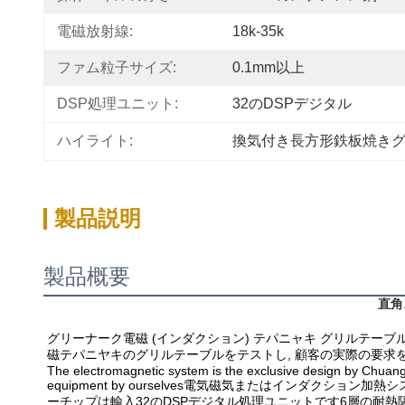
電磁放射線:
18k-35k
ファム粒子サイズ:
0.1mm以上
DSP処理ユニット:
32のDSPデジタル
ハイライト:
換気付き長方形鉄板焼き
製品説明
製品概要
直角
グリーナーク電磁 (インダクション) テパニャキ グリルテーブ
磁テパニヤキのグリルテーブルをテストし, 顧客の実際の要求
The electromagnetic system is the exclusive design by Chuang
equipment by ourselves電気磁気またはインダク
ーチップは輸入32のDSPデジタル処理ユニットです6層の耐熱