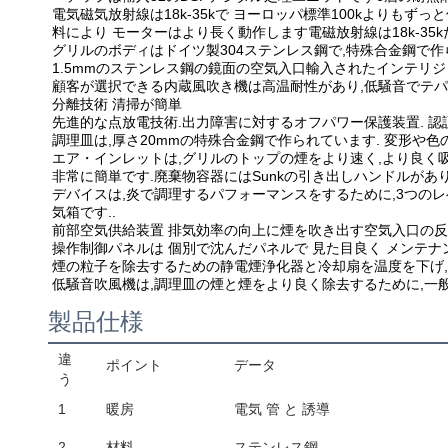
電気磁気放射線は18k-35kで ヨーロッパ標準100kよりも
料により モーターはより長く動作します電磁放射線は18k-35
グリルのボディはドイツ製304ステンレス鋼で,特殊合金鋼で作
1.5mmのステンレス鋼の鏡面の空気入口輸入されたインテリ
顧客が選択できる内蔵風吹き機は高温耐性があり,低騒音でテパニ
分離技術 清掃が簡単
先進的な点放電技術.出力障害に対するオフパワー保護装置. 認証: ISO 9
調理皿は,厚さ20mmの特殊合金鋼で作られています. 変形や
エア・インレットは,グリルのトップの煙をより速く,より良く
非常に簡単です.廃棄物容器にはSunkの引き出しハンドルがあ
デバイスは,炎で調理するパフォーマンスをするために,3つの
気箱です..
前部空気供給装置 排気効率の向上に煙を吹き出す空気入口の反
操作制御パネルは 個別で沈んだパネルで 見た目良く メンテ
煙の粒子を除去するための静電煙浄化器と冷却扇を温度を下げ,
低騒音吹風機は,調理皿の煙と煙をより良く除去するために,一
製品仕様
違
ポイント
データ
う
1
暖房
電気 管 と 誘導
2
材料
ステンレス鋼