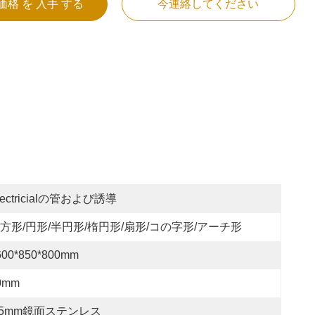
価格 を 入手 する
今連絡してください
lectricialの管および誘導
方形/円形/半円形/楕円形/扇形/コの字形/アーチ形
600*850*800mm
0mm
.5mm鏡面ステンレス