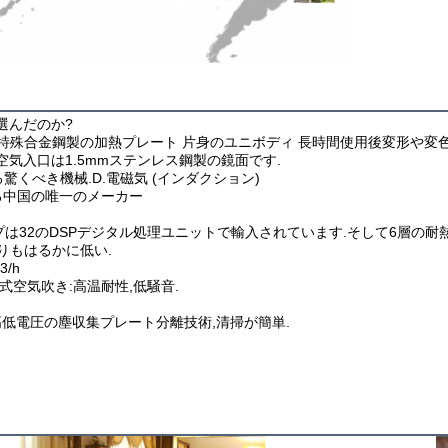
選んだのか?
の特殊合金鋼製の加熱プレート 片身のユニボディ 長時間使用後変形や変色
空気入口は1.5mmステンレス鋼製の鏡面です.

くべき機械.D.電磁気 (インダクション)

る中国の唯一のメーカー

ップは32のDSPデジタル処理ユニットで輸入されています.そして6層の耐
よりもはるかに低い.

/h

式空気吹き:高温耐性,低騒音.

) 高低電圧の塵収集プレート分離技術,清掃が簡単.
