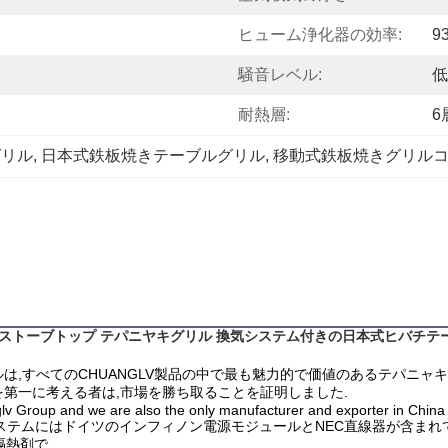
ヒューム浄化器の効率:
9
騒音レベル:
低
耐熱層:
6
グリル
, 
日本式鉄板焼きテーブルグリル
, 
移動式鉄板焼きグリル
ストーブトップ テパニヤキグリル 換気システム付きの日本式ヒバチテ
ルは,すべてのCHUANGLV製品の中で最も魅力的で価値のあるテパニャ
を第一に考える者は,市場を勝ち取ることを証明しました.
lv Group and we are also the only manufacturer and exporter in China 
ション加熱システムにはドイツのインフィノン電源モジュールとNEC直線器が含ま
隔熱剤で