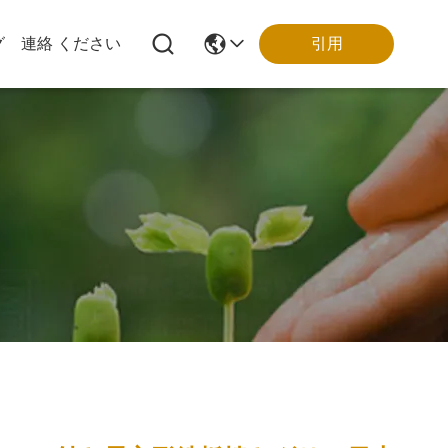
引用
グ
連絡 ください