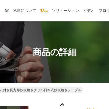
家
私達について
製品
ソリューション
ビデオ
ブロ
商品の詳細
ム付き長方形鉄板焼きグリル日本式鉄板焼きテーブル