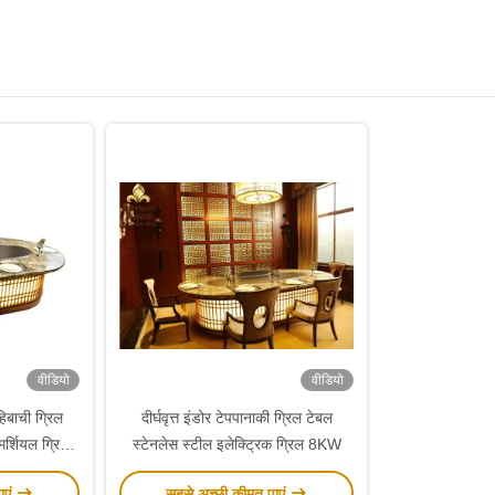
वीडियो
वीडियो
िबाची ग्रिल
दीर्घवृत्त इंडोर टेपपानाकी ग्रिल टेबल
मर्शियल ग्रिल्ड
स्टेनलेस स्टील इलेक्ट्रिक ग्रिल 8KW
ाएं
सबसे अच्छी कीमत पाएं