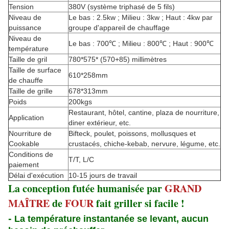
Tension
380V (système triphasé de 5 fils)
Niveau de
Le bas : 2.5kw ; Milieu : 3kw ; Haut : 4kw par
puissance
groupe d'appareil de chauffage
Niveau de
Le bas : 700℃ ; Milieu : 800℃ ; Haut : 900℃
température
Taille de gril
780*575* (570+85) millimètres
Taille de surface
610*258mm
de chauffe
Taille de grille
678*313mm
Poids
200kgs
Restaurant, hôtel, cantine, plaza de nourriture,
Application
diner extérieur, etc.
Nourriture de
Bifteck, poulet, poissons, mollusques et
Cookable
crustacés, chiche-kebab, nervure, légume, etc.
Conditions de
T/T, L/C
paiement
Délai d'exécution
10-15 jours de travail
La conception futée humanisée par
GRAND
MAÎTRE
de
FOUR
fait griller si facile !
-
La température instantanée se levant, aucun