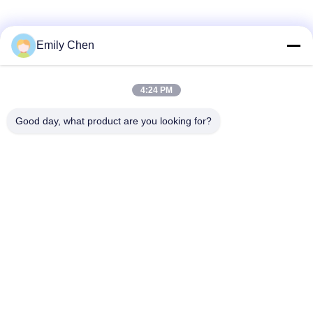
Les réseaux sociaux
Emily Chen
4:24 PM
Contactez rapidement
Good day, what product are you looking for?
Télégramme
86--18964553551
E-mail
info01@greenarkworld.com
Adresse
No. 253, route de Xuanchun, parc industriel de Sanzao,
nouvelle région de Pudong, Changhaï, Chine 201314
Politique de confidentialité
|
Plan du site