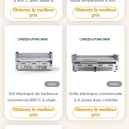
à 800°C avec saisie à
haute température à 800 °C
double zone
6,5 kW certifié CE
Obtenez le meilleur
Obtenez le meilleur
prix
prix
vidéo
vidéo
Gril électrique de barbecue
Grille électrique commerciale
commercial 800°C à chaleur
à 4 zones avec contrôle
élevée, cuisson à 3 zones
indépendant à 800 °C
Obtenez le meilleur
Obtenez le meilleur
prix
prix