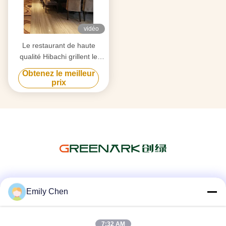
vidéo
Le restaurant de haute
qualité Hibachi grillent le
Tableau de gril de
Obtenez le meilleur
Teppanyaki pour 7-10 sièges
prix
Les réseaux sociaux
Emily Chen
7:32 AM