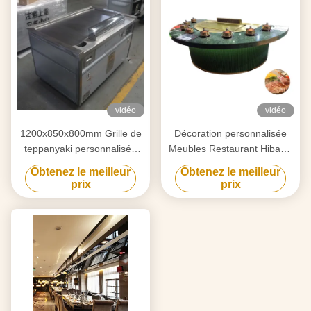
vidéo
vidéo
1200x850x800mm Grille de
Décoration personnalisée
teppanyaki personnalisée
Meubles Restaurant Hibachi
pour les meubles de
Grill Surface de cuisson
Obtenez le meilleur
Obtenez le meilleur
décoration
plate
prix
prix