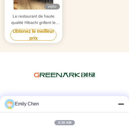
vidéo
Le restaurant de haute
qualité Hibachi grillent le
Tableau de gril de
Obtenez le meilleur
Teppanyaki pour 7-10 sièges
prix
Les réseaux sociaux
Emily Chen
4:30 AM
Contactez rapidement