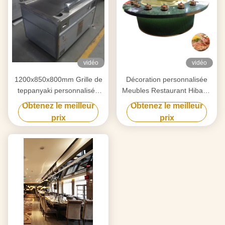
vidéo
vidéo
1200x850x800mm Grille de
Décoration personnalisée
teppanyaki personnalisée
Meubles Restaurant Hibachi
pour les meubles de
Grill Surface de cuisson
Obtenez le meilleur
Obtenez le meilleur
décoration
plate
prix
prix