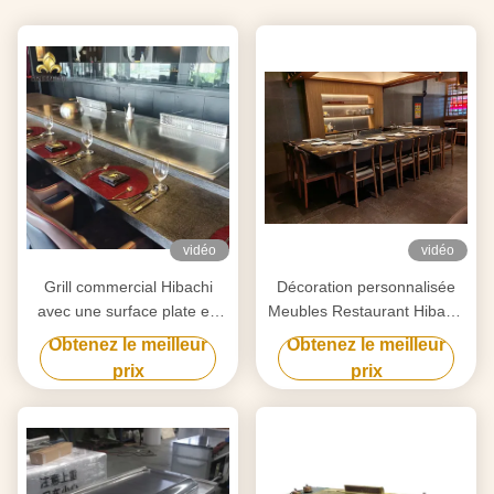
vidéo
vidéo
Grill commercial Hibachi
Décoration personnalisée
avec une surface plate en
Meubles Restaurant Hibachi
acier allié personnalisé
Grill Plage de température
Obtenez le meilleur
Obtenez le meilleur
50-300C
prix
prix