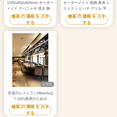
1200x850x800mm オーダー
オーダーメイド 装飾 家具 レ
メイド テパニャキ 焼き 飾り
ストラン ヒバチ グリル 平面
家具用
炊飯台
最高 の 価格 を 入手
最高 の 価格 を 入手
する
する
ビデオ
良質のレストランHibachiは
7-10の座席のための
Teppanyakiのグリルのテーブ
最高 の 価格 を 入手
ルを焼く
する