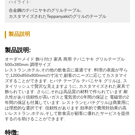
ハイライト:
合金鋼のテパニヤキのグリルテーブル
, 
カスタマイズされたteppanyakiのグリルのテーブル
製品説明
製品説明:
オーダーメイド 飾り付け 家具 商用 テパニヤキ グリルテーブル
500x380mm 調理サイズ
レストラン,ホテル,その他の飲食店に最適です. 料理の表面が平ら
で,1200x850x800mmの寸法で,顧客のニーズに応じてカスタマイ
ズすることができます. ヒバチ テーブル テパニヤキ グリルは, ス
タイリッシュで贅沢な見えますように, カスタマイズされた家具で
飾られています. さらに,それは高品質の材料で作られています.耐
久性があり信頼性が高いガスと電気管の1年間の保証と 電磁管の2
年間の保証も付属しています. レストランヒバチグリルは商業用に
は理想的な選択です. 信頼性があります.効率的で費用対効果の高
いレストラン,ホテル,そして飲食店が顧客に優れたサービスを提供
するのを助けることができます.
特徴: