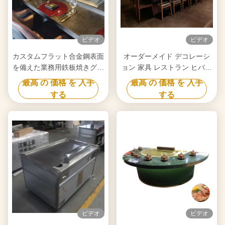
ビデオ
ビデオ
カスタムフラット合金鋼表面
オーダーメイド デコレーシ
を備えた業務用鉄板焼きグリ
ョン 家具 レストラン ヒバチ
ル
焼き鳥 温度帯 50~300C
最高 の 価格 を 入手
最高 の 価格 を 入手
する
する
ビデオ
ビデオ