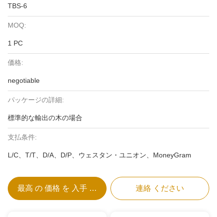
TBS-6
MOQ:
1 PC
価格:
negotiable
パッケージの詳細:
標準的な輸出の木の場合
支払条件:
L/C、T/T、D/A、D/P、ウェスタン・ユニオン、MoneyGram
最高 の 価格 を 入手 する
連絡 ください