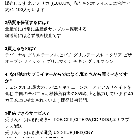
販売します.北アメリカ ((10).00%). 私たちのオフィスには合計で
約51-100人がいます.
2品質を保証するには?
量産前には常に生産前サンプルを採取する.
輸送前には必ず最終検査です
3買えるものは?
テパニヤキ グリルテーブル,ヒバチ グリルテーブル,イタリア ピザ
オーブン,フィッシュ グリルマシン,チキン グリルマシン
4. なぜ他のサプライヤーからではなく,私たちから買うべきです
か?
チェングルは,最大のテパニャキチェーンストアアアカサケイトを
含む,中国のテパニャキ機器所有者の85%以上と協力しています.40
カ国以上に輸出されています開発技術部門.
5提供できるサービス?
受け入れられる配送条件:FOB,CFR,CIF,EXW,DDP,DDU,エキスプ
レス配送
受け入れられる決済通貨:USD,EUR,HKD,CNY