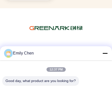
ソーシャル メディア
Emily Chen
12:37 PM
迅速な連絡
テレ
Good day, what product are you looking for?
86--18964553551
メール
info01@greenarkworld.com