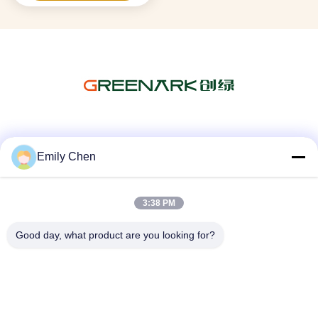
Mezzi sociali
Emily Chen
3:38 PM
Contatto rapido
Telefono
Good day, what product are you looking for?
86--18964553551
E-mail
info01@greenarkworld.com