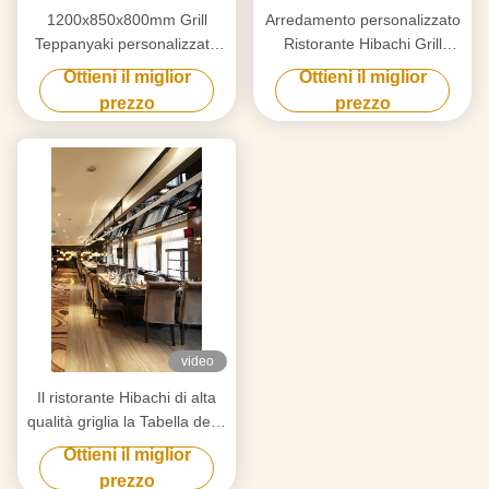
1200x850x800mm Grill
Arredamento personalizzato
Teppanyaki personalizzato
Ristorante Hibachi Grill
per mobili da decorazione
Superficie di cottura piatta
Ottieni il miglior
Ottieni il miglior
prezzo
prezzo
video
Il ristorante Hibachi di alta
qualità griglia la Tabella della
griglia di Teppanyaki per 7-
Ottieni il miglior
10 sedili
prezzo