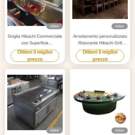
video
video
Griglia Hibachi Commerciale
Arredamento personalizzato
con Superficie
Ristorante Hibachi Grill
Personalizzata in Acciaio
Temperatura 50-300C
Ottieni il miglior
Ottieni il miglior
Speciale
prezzo
prezzo
video
video