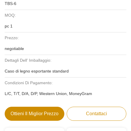
TBS-6
MOQ:
pc 1
Prezzo:
negotiable
Dettagli Dell' Imballaggio:
Caso di legno esportante standard
Condizioni Di Pagamento:
L/C, T/T, D/A, D/P, Western Union, MoneyGram
Ottieni Il Miglior Prezzo
Contattaci