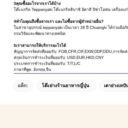
3คุณซื้ออะไรจากเราได้บ้าง
โต๊ะแกริล Teppanyaki โต๊ะแกริลฮิบาชิ อิตาลี ปิซ่าโอฟน เครื่องแกร
4ทําไมคุณถึงซื้อจากเรา และไม่ซื้อจากผู้จําหน่ายอื่น?
ในสาขาอุปกรณ์ teppanyaki เป็นเวลา 28 ปี Chuanglv ได้ร่วมมือกั
กรมวิจัยและพัฒนาทางเทคนิค
5เราสามารถให้บริการอะไรได้
สัญญาการจัดส่งที่ยอมรับ: FOB,CFR,CIF,EXW,DDP,DDU,การจัดส่
สกุลเงินการชําระเงินที่ยอมรับ: USD,EUR,HKD,CNY
ประเภทการชําระเงินที่ยอมรับ: T/T,L/C
ภาษาที่พูด: อังกฤษ,จีน
แท็ก:
โต๊ะย่างร้านอาหารญี่ปุ่น
เตาย่างเทปั