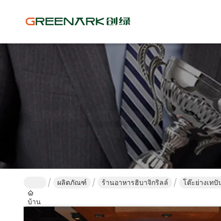
ผลิตภัณฑ์
ร้านอาหารฮิบาจิกริลล์
โต๊ะย่างเทปั
บ้าน