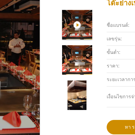
โต๊ะย่าง
ชื่อแบรนด์:
เลขรุ่น:
ขั้นต่ำ:
ราคา:
ระยะเวลาการจ
เงื่อนไขการจ่
หา รา