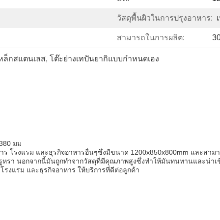
วัสดุพื้นผิวในการปรุงอาหาร:
สามารถในการผลิต:
30
เหล็กสแตนเลส
, 
โต๊ะย่างเทปันยากิแบบกำหนดเอง
x380 มม
านอาหาร โรงแรม และธุรกิจอาหารอื่นๆซึ่งมีขนาด 1200x850x800mm และสาม
หรูหรา นอกจากนี้มันถูกทําจากวัสดุที่มีคุณภาพสูงซึ่งทําให้มันทนทานและน่าเ
แรม และธุรกิจอาหาร ให้บริการที่ดีต่อลูกค้า