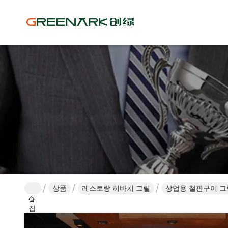
상품
레스토랑 히바치 그릴
상업용 철판구이 그
집