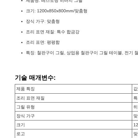
제품명: 레스토랑 히바치 그릴
크기: 1200x850x800mm/맞춤형
장식 가구: 맞춤형
조리 표면 재질: 특수 합금강
조리 표면: 평평함
특징: 철판구이 그릴, 상업용 철판구이 그릴 테이블, 전기
기술 매개변수:
제품 특징
값
조리 표면 재질
특
그릴 유형
히
장식 가구
맞
크기
1
로고
맞