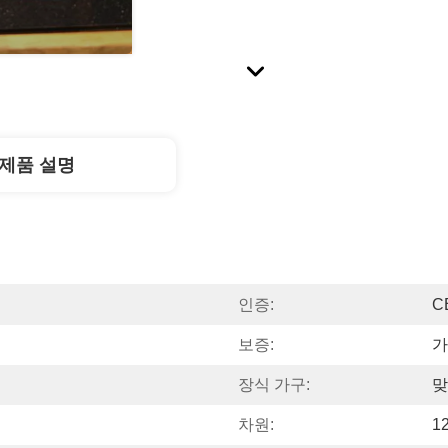
제품 설명
인증:
CE
보증:
가
장식 가구:
맞
차원:
1