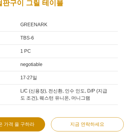
철판구이 그릴 테이블
GREENARK
TBS-6
1 PC
negotiable
17-27일
L/C (신용장), 전신환, 인수 인도, D/P (지급
도 조건), 웨스턴 유니온, 머니그램
은 가격 을 구하라
지금 연락하세요