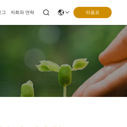
로그
저희와 연락
따옴표