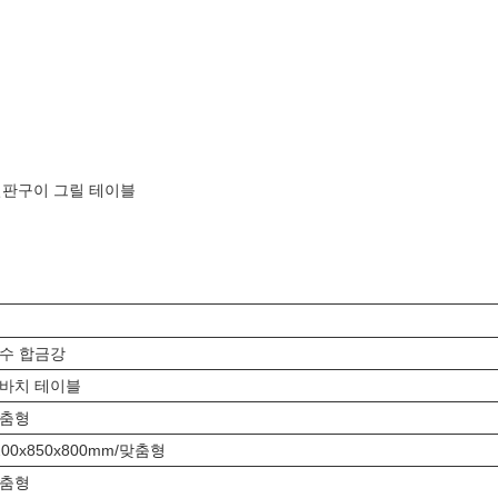
 철판구이 그릴 테이블
수 합금강
바치 테이블
춤형
200x850x800mm/맞춤형
춤형