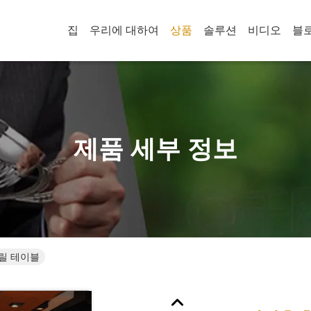
집
우리에 대하여
상품
솔루션
비디오
블
제품 세부 정보
릴 테이블