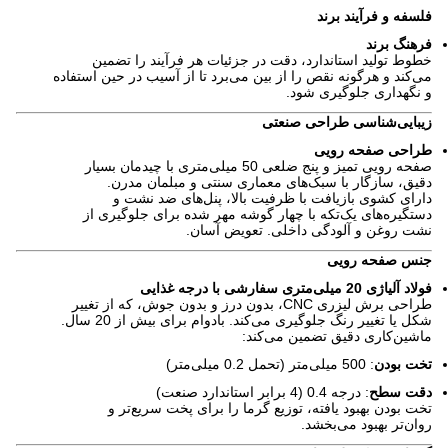
فلسفه و فرآیند برند
فرهنگ برند
خطوط تولید استاندارد، دقت در جزئیات هر فرآیند را تضمین
می‌کند و هرگونه نقص را از بین می‌برد تا از آسیب در حین استفاده
و نگهداری جلوگیری شود.
زیبایی‌شناسی طراحی صنعتی
طراحی صفحه رویی
صفحه رویی تمیز و پنج ضلعی 50 میلی‌متری با چیدمان بسیار
دقیق، سازگار با سبک‌های معماری سنتی و مبلمان مدرن.
دارای کشوی بازیافت با ظرفیت بالا، پنل‌های ضد نشت و
دستگیره‌های یک‌تکه با چهار گوشه مهر شده برای جلوگیری از
نشت روغن و آلودگی داخلی. تعویض آسان.
جنس صفحه رویی
فولاد آلیاژی 20 میلی‌متری سفارشی با درجه غذایی
طراحی برش لیزری CNC، بدون درز و بدون جوش، که از تغییر
شکل یا تغییر رنگ جلوگیری می‌کند. بادوام برای بیش از 20 سال.
ماشین‌کاری دقیق تضمین می‌کند:
تخت بودن
: 500 میلی‌متر (تحمل 0.2 میلی‌متر)
دقت سطح
: درجه 0.4 (4 برابر استاندارد صنعت)
تخت بودن بهبود یافته، توزیع گرما را برای پخت سریع‌تر و
روان‌تر بهبود می‌بخشد.