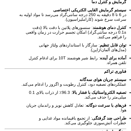
گرمایش و کنترل دما
سیستم گرمایش القایی الکتریکی اختصاصی
در 6 تا 8 دقیقه به 250 درجه سانتی‌گراد می‌رسد تا مواد اولیه به
سرعت سرخ شوند (کاراملیزاسیون).
کنترل دمای هوشمند
: سنسورهای پلاتین با دقت بالا (دقت
±0.1 درجه سانتی‌گراد) امکان تجسم حرارت در زمان واقعی
را فراهم می‌کنند.
توان قابل تنظیم
: سازگار با استانداردهای ولتاژ جهانی
(مدل‌های آلمان/ژاپن).
آماده برای آینده
: رابط شیر هوشمند 10T برای ادغام کنترل
تلفن همراه.
فناوری تراکم
سیستم جریان هوای سه‌گانه
عملکردهای تصفیه دود، کنترل رطوبت و اگزوز را ادغام می‌کند.
تصفیه الکترواستاتیک با فشار بالا
: 96.3٪ از ذرات بالای 0.1
میلی‌متر را حذف می‌کند.
فن‌های با سرعت دوگانه
: تعادل کاهش نویز و راندمان جریان
هوا.
طراحی ضد گرفتگی
: از تجمع باقیمانده مواد غذایی و
خطرات آتش‌سوزی جلوگیری می‌کند.