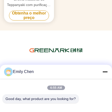
Teppanyaki com purificação
de fumaça de fluxo de ar
Obtenha o melhor
triplo e tecnologia anti-
preço
obstrução
Redes Sociais
Emily Chen
6:55 AM
Contato rápido
Good day, what product are you looking for?
Telefone
86--18964553551