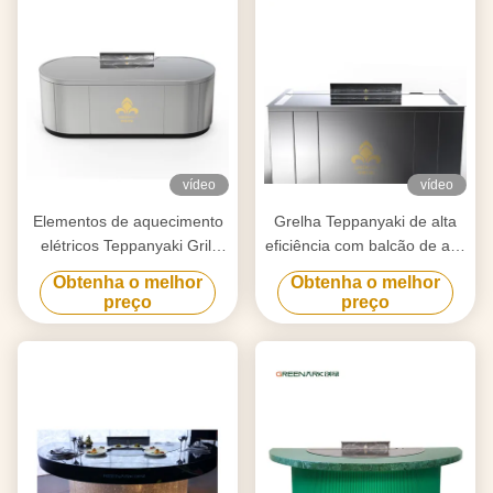
vídeo
vídeo
Elementos de aquecimento
Grelha Teppanyaki de alta
elétricos Teppanyaki Grill
eficiência com balcão de aço
Table para purificação
de liga de 20 mm e
Obtenha o melhor
Obtenha o melhor
personalizado para as suas
aquecimento inteligente
preço
preço
necessidades