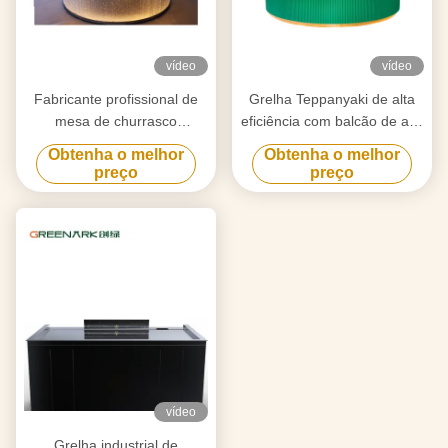
vídeo
vídeo
Fabricante profissional de
Grelha Teppanyaki de alta
mesa de churrasco
eficiência com balcão de aço
Teppanyaki feita sob medida
de liga de 20 mm e
Obtenha o melhor
Obtenha o melhor
com design livre Fornecedor
aquecimento inteligente
preço
preço
confiável de equipamentos
de churrasco Hibachi
vídeo
Grelha industrial de