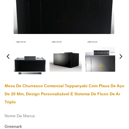
Mesa De Churrasco Comercial Teppanyaki Com Placa De Aço
De 20 Mm, Design Personalizável E Sistema De Fluxo De Ar
Triplo
Nome Da Marca:
Greenark