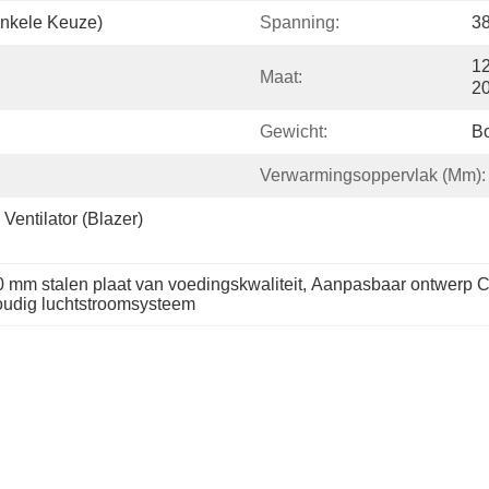
(enkele Keuze)
Spanning:
38
1
Maat:
2
Gewicht:
B
Verwarmingsoppervlak (mm):
entilator (blazer) 
20 mm stalen plaat van voedingskwaliteit
, 
Aanpasbaar ontwerp C
evoudig luchtstroomsysteem