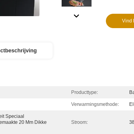
Vind 
ctbeschrijving
Producttype:
Ba
Verwarmingsmethode:
El
it Speciaal 
Gemaakte 20 Mm Dikke 
Stroom:
3