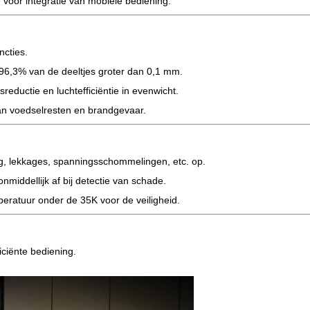
 voor integratie van mobiele bediening.
ncties.
t 96,3% van de deeltjes groter dan 0,1 mm.
sreductie en luchtefficiëntie in evenwicht.
an voedselresten en brandgevaar.
g, lekkages, spanningsschommelingen, etc. op.
onmiddellijk af bij detectie van schade.
eratuur onder de 35K voor de veiligheid.
iciënte bediening.