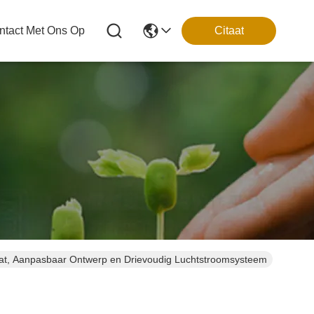
tact Met Ons Op
Citaat
laat, Aanpasbaar Ontwerp en Drievoudig Luchtstroomsysteem