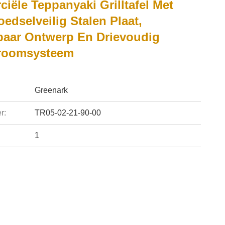
iële Teppanyaki Grilltafel Met
dselveilig Stalen Plaat,
aar Ontwerp En Drievoudig
roomsysteem
Greenark
r:
TR05-02-21-90-00
1