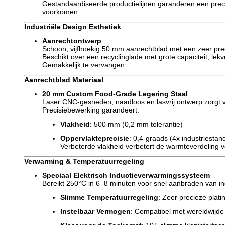
Gestandaardiseerde productielijnen garanderen een prec
voorkomen.
Industriële Design Esthetiek
Aanrechtontwerp
Schoon, vijfhoekig 50 mm aanrechtblad met een zeer precie
Beschikt over een recyclinglade met grote capaciteit, le
Gemakkelijk te vervangen.
Aanrechtblad Materiaal
20 mm Custom Food-Grade Legering Staal
Laser CNC-gesneden, naadloos en lasvrij ontwerp zorgt 
Precisiebewerking garandeert:
Vlakheid
: 500 mm (0,2 mm tolerantie)
Oppervlakteprecisie
: 0,4-graads (4x industriestan
Verbeterde vlakheid verbetert de warmteverdeling v
Verwarming & Temperatuurregeling
Speciaal Elektrisch Inductieverwarmingssysteem
Bereikt 250°C in 6–8 minuten voor snel aanbraden van ing
Slimme Temperatuurregeling
: Zeer precieze plat
Instelbaar Vermogen
: Compatibel met wereldwijd