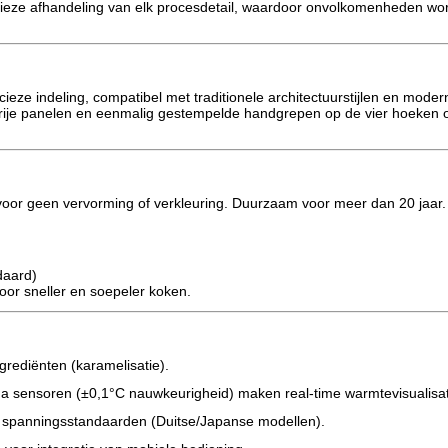
ieze afhandeling van elk procesdetail, waardoor onvolkomenheden wo
ze indeling, compatibel met traditionele architectuurstijlen en modern
kvrije panelen en eenmalig gestempelde handgrepen op de vier hoeken o
voor geen vervorming of verkleuring. Duurzaam voor meer dan 20 jaar.
daard)
oor sneller en soepeler koken.
rediënten (karamelisatie).
ina sensoren (±0,1°C nauwkeurigheid) maken real-time warmtevisualisat
e spanningsstandaarden (Duitse/Japanse modellen).