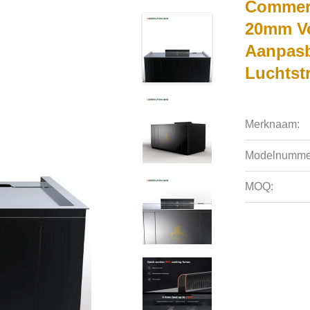
Commerc
20mm Voe
Aanpasb
Luchtst
Merknaam:
Modelnumme
MOQ: