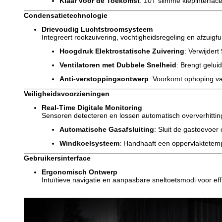
Klaar voor de Toekomst
: 10T slimme klepinterface
Condensatietechnologie
Drievoudig Luchtstroomsysteem
Integreert rookzuivering, vochtigheidsregeling en afzuigfu
Hoogdruk Elektrostatische Zuivering
: Verwijder
Ventilatoren met Dubbele Snelheid
: Brengt geluid
Anti-verstoppingsontwerp
: Voorkomt ophoping v
Veiligheidsvoorzieningen
Real-Time Digitale Monitoring
Sensoren detecteren en lossen automatisch oververhittin
Automatische Gasafsluiting
: Sluit de gastoevoer 
Windkoelsysteem
: Handhaaft een oppervlaktetemp
Gebruikersinterface
Ergonomisch Ontwerp
Intuïtieve navigatie en aanpasbare sneltoetsmodi voor eff