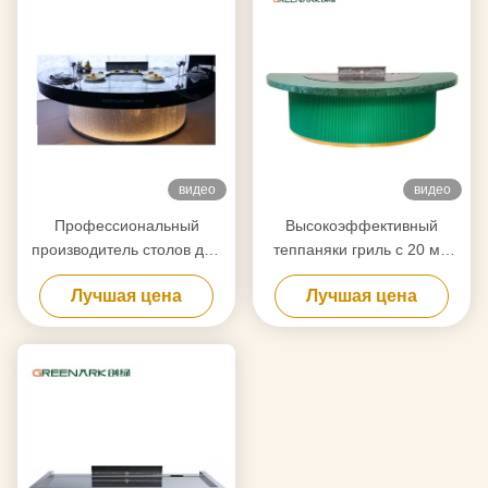
видео
видео
Профессиональный
Высокоэффективный
производитель столов для
теппаняки гриль с 20 мм
теппаньяки на заказ с
пищевой стальной
Лучшая цена
Лучшая цена
бесплатным дизайном.
столешницей и умным
Надежный поставщик
отоплением
оборудования для гриля
Хибачи.