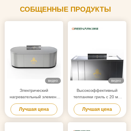
СОБЩЕННЫЕ ПРОДУКТЫ
видео
видео
Электрический
Высокоэффективный
нагревательный элемент
теппаняки гриль с 20 мм
Теппаняки гриль столик
пищевой стальной
Лучшая цена
Лучшая цена
для очистки на основе
столешницей и умным
ваших требований
отоплением