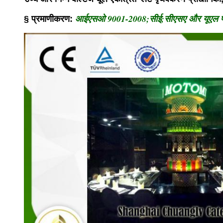
आईएसओ 9001-2008;सीई;सीएसए और यूएल प्र
§ प्रमाणीकरण: