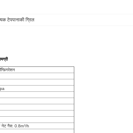
यिक टेपपानाकी ग्रिल
ामग्री
न्फ़िगरेशन
0pa
 नेट गैस: 0.8m³/h