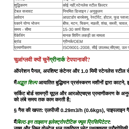
शुद्धिकरण
कोई नहीं;स्टेनलेस स्टील फ़िल्टर
टेबल सजावट
नियमित डिजाइन / अनुकूलन
आवेदन
आउटडोर बारबेक्यू, रेस्टोरेंट, होटल, फूड प्लाजा
पकाने योग्य भोजन
बीफ, मटन, चिकन, मछली, शंख, सब्जी, चावल
समय - सीमा
15-30 कार्य दिवस
पैकेजिंग
मानक शिपिंग लकड़ी का मामला
ब्रांड
ग्रीनर्क/OEM
प्रमाणीकरण
ISO9001-2008, सीई उपलब्ध;सीएसए, उल प्
चुआंग्लवी क्यों चुनें
ग्रीनार्क
टेपपानाकी?
ऑपरेशन पैनल, अपशिष्ट कंटेनर और 1.0 मिमी स्टेनलेस स्टील स
अद्भुत शिल्प
मैं
आयातित बुद्धिमान प्रसंस्करण मशीनों द्वारा काटन
सर्किट बोर्ड सामग्री यूएल और आरओएचएस प्रमाणीकरण के अनुरूप 
को लंबे समय तक काम करती है;
§ गैस की खपत: एलपीजी 0.29m3/h (0.6kgs), पाइपलाइन 
बिल्ट-इन ताइवान इलेक्ट्रोस्टैटिक फ्यूम प्रिसिपिटेटर
मैं
:
उच्च और निम्न वोल्टेज धूल एकत्रित प्लेट पृथक्करण प्रौद्योगिक