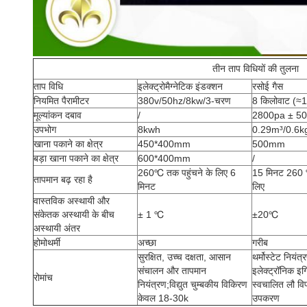
तीन ताप विधियों की तुलना
ताप विधि
इलेक्ट्रोमैग्नेटिक इंडक्शन
रसोई गैस
नियमित पैरामीटर
380v/50hz/8kw/3-चरण
8 किलोवाट (≈1
मूल्यांकन दबाव
/
2800pa ± 5
उपभोग
8kwh
0.29m³/0.6k
खाना पकाने का क्षेत्र
450*400mm
500mm
बड़ा खाना पकाने का क्षेत्र
600*400mm
/
260℃ तक पहुंचने के लिए 6
15 मिनट 260 ℃
तापमान बढ़ रहा है
मिनट
लिए
वास्तविक अस्थायी और
संकेतक अस्थायी के बीच
± 1 ℃
±20℃
अस्थायी अंतर
होमोथर्मी
अच्छा
गरीब
सुरक्षित, उच्च दक्षता, आसान
थर्मोस्टेट नियंत
संचालन और तापमान
इलेक्ट्रॉनिक इ
रोमांच
नियंत्रण;विद्युत चुम्बकीय विकिरण
स्वचालित लौ विफ
केवल 18-30k
उपकरण