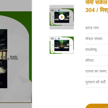
सेमी सर्कल 
304 / मिश्
ब्रांड नाम:
मॉडल संख्या:
एमओक्यू:
कीमत:
प्रसव का समय:
भुगतान की शर्तें: