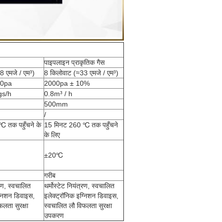
पाइपलाइन प्राकृतिक गैस
8 एमजे / एम³)
8 किलोवाट (≈33 एमजे / एम³)
00pa
2000pa ± 10%
gs/h
0.8m³ / h
500mm
/
 तक पहुँचने के
15 मिनट 260 ℃ तक पहुँचने
के लिए
±20℃
गरीब
्रण, स्वचालित
थर्मोस्टेट नियंत्रण, स्वचालित
ग्निशन डिवाइस,
इलेक्ट्रॉनिक इग्निशन डिवाइस,
लता सुरक्षा
स्वचालित लौ विफलता सुरक्षा
उपकरण