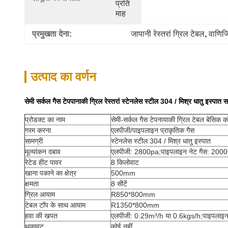
प्रति 
माह
प्रमुखता देना:
जापानी रेस्तरां ग्रिल टेबल
, 
वाणिज्
उत्पाद का वर्णन
सेमी सर्कल गैस टेपपानाकी ग्रिल रेस्तरां स्टेनलेस स्टील 304 / मिश्र धातु इस्पात स
प्रोडक्ट का नाम
सेमी-सर्कल गैस टेपनायाकी ग्रिल टेबल बेसिक कॉ
गरम करना
एलपीजी/पाइपलाइन प्राकृतिक गैस
सामग्री
स्टेनलेस स्टील 304 / मिश्र धातु इस्पात
मूल्यांकन दबाव
एलपीजी: 2800pa;पाइपलाइन नेट गैस: 200
रेटेड हीट पावर
8 किलोवाट
खाना पकाने का क्षेत्र
500mm
क्षमता
8 सीटें
ग्रिल आयाम
R850*800mm
टेबल टॉप के साथ आयाम
R1350*800mm
हवा की खपत
एलपीजी: 0.29m³/h या 0.6kgs/h;पाइपलाइन
थकावट
कोई नहीं