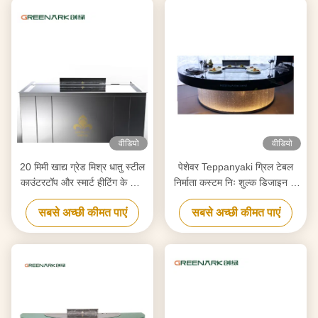
वीडियो
वीडियो
20 मिमी खाद्य ग्रेड मिश्र धातु स्टील
पेशेवर Teppanyaki ग्रिल टेबल
काउंटरटॉप और स्मार्ट हीटिंग के साथ
निर्माता कस्टम निः शुल्क डिजाइन के
उच्च दक्षता वाले टेपनीकी ग्रिल
साथ बनाया विश्वसनीय Hibachi
सबसे अच्छी कीमत पाएं
सबसे अच्छी कीमत पाएं
ग्रिल उपकरण आपूर्तिकर्ता