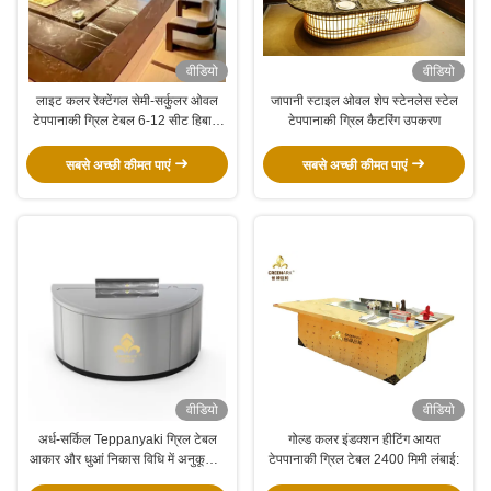
वीडियो
वीडियो
लाइट कलर रेक्टेंगल सेमी-सर्कुलर ओवल
जापानी स्टाइल ओवल शेप स्टेनलेस स्टेल
टेपपानाकी ग्रिल टेबल 6-12 सीट हिबाची
टेपपानाकी ग्रिल कैटरिंग उपकरण
टेबल
सबसे अच्छी कीमत पाएं
सबसे अच्छी कीमत पाएं
वीडियो
वीडियो
अर्ध-सर्किल Teppanyaki ग्रिल टेबल
गोल्ड कलर इंडक्शन हीटिंग आयत
आकार और धुआं निकास विधि में अनुकूलित
टेपपानाकी ग्रिल टेबल 2400 मिमी लंबाई:
किया जा सकता है (आवश्यकताओं के