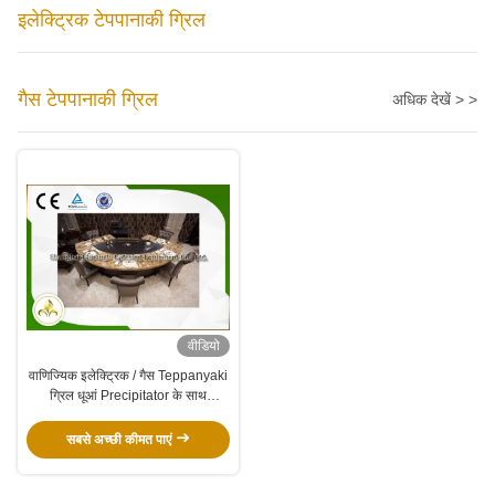
इलेक्ट्रिक टेपपानाकी ग्रिल
गैस टेपपानाकी ग्रिल
अधिक देखें > >
वीडियो
वाणिज्यिक इलेक्ट्रिक / गैस Teppanyaki
ग्रिल धूआं Precipitator के साथ
अनुकूलित
सबसे अच्छी कीमत पाएं