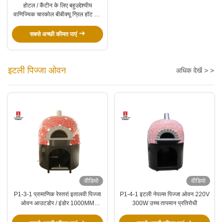
होटल / कैंटीन के लिए बहुउद्देश्यीय
वाणिज्यिक चारकोल बीबीक्यू ग्रिल हॉट पॉट
टेबल
सबसे अच्छी कीमत पाएं
इटली पिज्जा ओवन
अधिक देखें > >
वीडियो
वीडियो
P1-3-1 प्रामाणिक रेस्तरां इतालवी पिज्जा
P1-4-1 इटली नेपल्स पिज्जा ओवन 220V
ओवन आउटडोर / इंडोर 1000MM
300W उच्च तापमान प्रतिरोधी
आंतरिक आकार