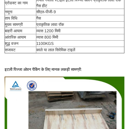
रियल नेपोली स्टाइल इटली पिज्जा ओवन प्राकृतिक लावा रॉक
प्रोडक्ट का नाम
गैस हीट
नमूना
सीएल-पीजी-9
ताप विधि
गैस
मुख्य सामग्री
प्राकृतिक लावा रॉक
बाहरी आयाम
व्यास 1200 मिमी
आंतरिक आयाम
व्यास 800 मिमी
शुद्ध वजन
1100KGS
सजावट
काले या लाल सिरेमिक टाइलें
इटली पिज्जा ओवन पैकिंग के लिए मानक लकड़ी सामग्री: