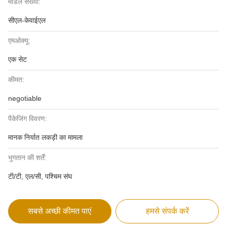
मॉडल संख्या:
सीएल-केवाईएल
एमओक्यू:
एक सेट
कीमत:
negotiable
पैकेजिंग विवरण:
मानक निर्यात लकड़ी का मामला
भुगतान की शर्तें:
टी/टी, एल/सी, पश्चिम संघ
सबसे अच्छी कीमत पाएं
हमसे संपर्क करें