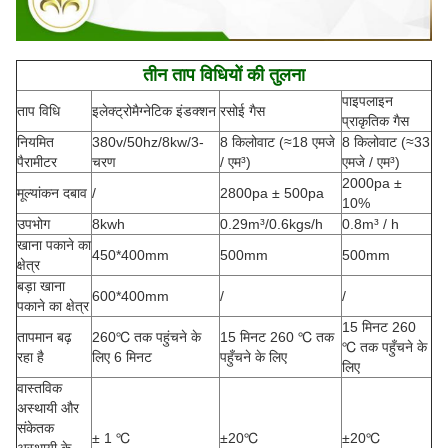
तीन ताप विधियों की तुलना
पाइपलाइन
ताप विधि
इलेक्ट्रोमैग्नेटिक इंडक्शन
रसोई गैस
प्राकृतिक गैस
नियमित
380v/50hz/8kw/3-
8 किलोवाट (≈18 एमजे
8 किलोवाट (≈33
पैरामीटर
चरण
/ एम³)
एमजे / एम³)
2000pa ±
मूल्यांकन दबाव
/
2800pa ± 500pa
10%
उपभोग
8kwh
0.29m³/0.6kgs/h
0.8m³ / h
खाना पकाने का
450*400mm
500mm
500mm
क्षेत्र
बड़ा खाना
600*400mm
/
/
पकाने का क्षेत्र
15 मिनट 260
तापमान बढ़
260℃ तक पहुंचने के
15 मिनट 260 ℃ तक
℃ तक पहुँचने के
रहा है
लिए 6 मिनट
पहुँचने के लिए
लिए
वास्तविक
अस्थायी और
संकेतक
± 1 ℃
±20℃
±20℃
अस्थायी के