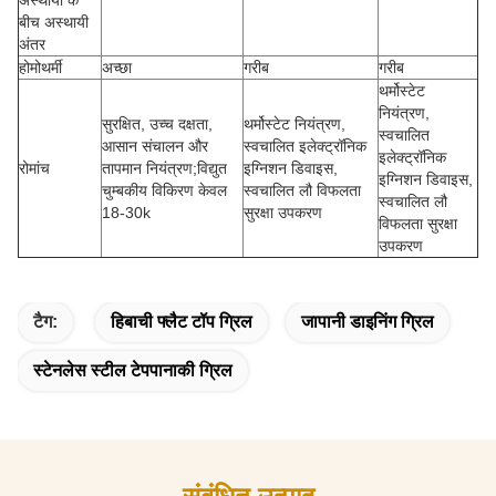
बीच अस्थायी
अंतर
होमोथर्मी
अच्छा
गरीब
गरीब
थर्मोस्टेट
नियंत्रण,
सुरक्षित, उच्च दक्षता,
थर्मोस्टेट नियंत्रण,
स्वचालित
आसान संचालन और
स्वचालित इलेक्ट्रॉनिक
इलेक्ट्रॉनिक
रोमांच
तापमान नियंत्रण;विद्युत
इग्निशन डिवाइस,
इग्निशन डिवाइस,
चुम्बकीय विकिरण केवल
स्वचालित लौ विफलता
स्वचालित लौ
18-30k
सुरक्षा उपकरण
विफलता सुरक्षा
उपकरण
टैग:
हिबाची फ्लैट टॉप ग्रिल
जापानी डाइनिंग ग्रिल
स्टेनलेस स्टील टेपपानाकी ग्रिल