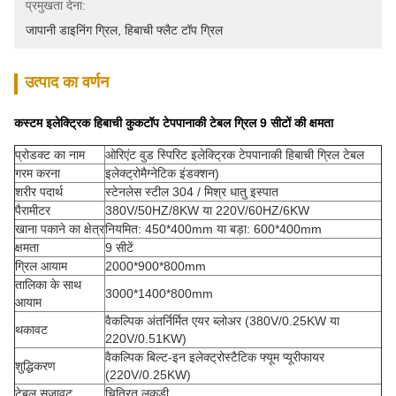
प्रमुखता देना:
जापानी डाइनिंग ग्रिल
, 
हिबाची फ्लैट टॉप ग्रिल
उत्पाद का वर्णन
कस्टम इलेक्ट्रिक हिबाची कुकटॉप टेपपानाकी टेबल ग्रिल 9 सीटों की क्षमता
प्रोडक्ट का नाम
ओरिएंट वुड स्पिरिट इलेक्ट्रिक टेपपानाकी हिबाची ग्रिल टेबल
गरम करना
इलेक्ट्रोमैग्नेटिक इंडक्शन)
शरीर पदार्थ
स्टेनलेस स्टील 304 / मिश्र धातु इस्पात
पैरामीटर
380V/50HZ/8KW या 220V/60HZ/6KW
खाना पकाने का क्षेत्र
नियमित: 450*400mm या बड़ा: 600*400mm
क्षमता
9 सीटें
ग्रिल आयाम
2000*900*800mm
तालिका के साथ
3000*1400*800mm
आयाम
वैकल्पिक अंतर्निर्मित एयर ब्लोअर (380V/0.25KW या
थकावट
220V/0.51KW)
वैकल्पिक बिल्ट-इन इलेक्ट्रोस्टैटिक फ्यूम प्यूरीफायर
शुद्धिकरण
(220V/0.25KW)
टेबल सजावट
चित्रित लकड़ी