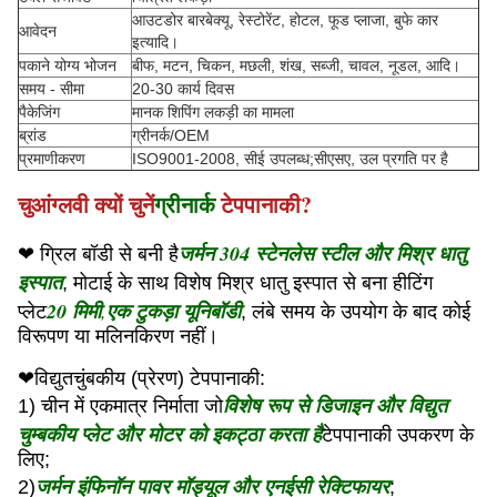
आउटडोर बारबेक्यू, रेस्टोरेंट, होटल, फूड प्लाजा, बुफे कार
आवेदन
इत्यादि।
पकाने योग्य भोजन
बीफ, मटन, चिकन, मछली, शंख, सब्जी, चावल, नूडल, आदि।
समय - सीमा
20-30 कार्य दिवस
पैकेजिंग
मानक शिपिंग लकड़ी का मामला
ब्रांड
ग्रीनर्क/OEM
प्रमाणीकरण
ISO9001-2008, सीई उपलब्ध;सीएसए, उल प्रगति पर है
चुआंग्लवी क्यों चुनें
ग्रीनार्क
टेपपानाकी?
जर्मन 304 स्टेनलेस स्टील और मिश्र धातु
❤ ग्रिल बॉडी से बनी है
इस्पात
, मोटाई के साथ विशेष मिश्र धातु इस्पात से बना हीटिंग
20 मिमी
,
एक टुकड़ा यूनिबॉडी
प्लेट
, लंबे समय के उपयोग के बाद कोई
विरूपण या मलिनकिरण नहीं।
❤
विद्युतचुंबकीय (प्रेरण) टेपपानाकी:
विशेष रूप से डिजाइन और विद्युत
1) चीन में एकमात्र निर्माता जो
चुम्बकीय प्लेट और मोटर को इकट्ठा करता है
टेपपानाकी उपकरण के
लिए;
जर्मन इंफिनॉन पावर मॉड्यूल और एनईसी रेक्टिफायर
2)
;