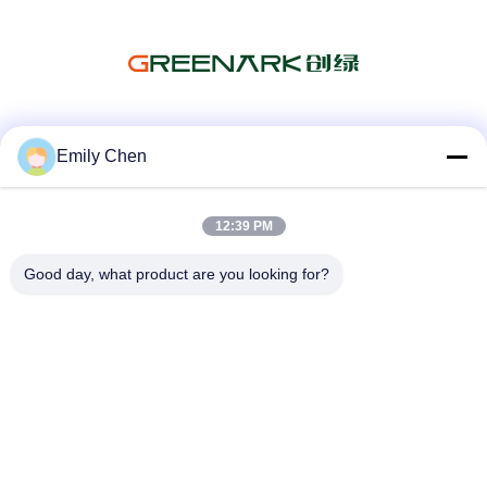
Les réseaux sociaux
Emily Chen
12:39 PM
Contactez rapidement
Good day, what product are you looking for?
Télégramme
86--18964553551
E-mail
info01@greenarkworld.com
Adresse
No. 253, route de Xuanchun, parc industriel de Sanzao,