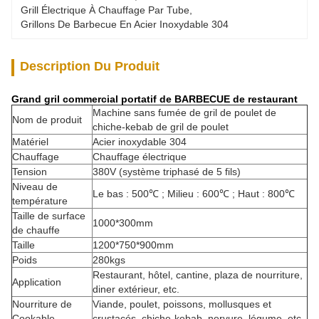
Grill Électrique À Chauffage Par Tube
, 
Grillons De Barbecue En Acier Inoxydable 304
Description Du Produit
Grand gril commercial portatif de BARBECUE de restaurant
Machine sans fumée de gril de poulet de
Nom de produit
chiche-kebab de gril de poulet
Matériel
Acier inoxydable 304
Chauffage
Chauffage électrique
Tension
380V (système triphasé de 5 fils)
Niveau de
Le bas : 500℃ ; Milieu : 600℃ ; Haut : 800℃
température
Taille de surface
1000*300mm
de chauffe
Taille
1200*750*900mm
Poids
280kgs
Restaurant, hôtel, cantine, plaza de nourriture,
Application
diner extérieur, etc.
Nourriture de
Viande, poulet, poissons, mollusques et
Cookable
crustacés, chiche-kebab, nervure, légume, etc.