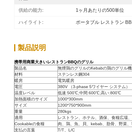
供給の能力:
1ヶ月あたりの500単位
ハイライト:
ポータブル レストラン BB
製品説明
携帯用商業大きいレストランBBQのグリル
製品名
無煙鶏のグリルのKebabの鶏のグリル
材料
ステンレス鋼304
暖房
電気暖房
電圧
380V （3-phase 5ワイヤー システム）
温度レベル
低速:500℃;中間:600℃;高い:800℃
加熱面積のサイズ
1000*300mm
サイズ
1200*750*900mm
重量
280kgs
適用
レストラン、ホテル、酒保、食糧広場、
Cookableの食糧
肉、鶏、魚、貝、kebab、肋骨、野菜、
支払の言葉
T/T、L/C