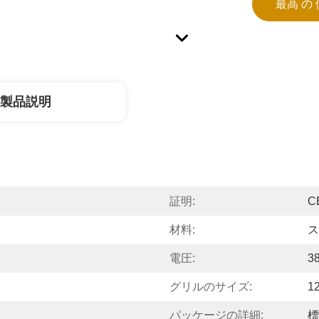
最高 の 
製品説明
証明:
C
材料:
ス
電圧:
3
グリルのサイズ:
1
パッケージの詳細:
標