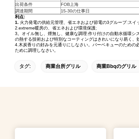
出荷条件
FOB上海
調達期間
15-30の仕事日
利点:
1.
火力発電の供給元管理、省エネおよび節電の3グループ:スイ
2.extreme暖房の、省エネおよび環境保護;
3。オイル無し、煙無し、健康な調理:作り付けの自動水循環
の熱する技術および特別なコーティングはきれいになり易く、効
4.木炭香りの好みを元通りにしなさい。バーベキューのための
ために調理しなさい。
タグ:
商業台所グリル
商業bbqのグリル