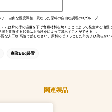
ッチ、自由な温度調整、異なった原料の自由な調理の3グループ、
システムは炉の床の温度を下げ食糧材料を焼くことによって発生する油煙
率を改善する90%以上油煙をによって減らすことができる、;
必要な人工物:高速で熱しなさい、原料のぱりっとした外および柔らか
商業bbq装置
関連製品