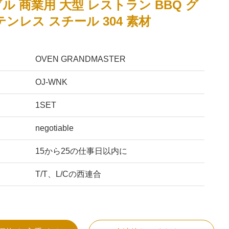
ル 商業用 大型 レストラン BBQ グ
テンレス スチール 304 素材
OVEN GRANDMASTER
OJ-WNK
1SET
negotiable
15から25の仕事日以内に
T/T、L/Cの西連合