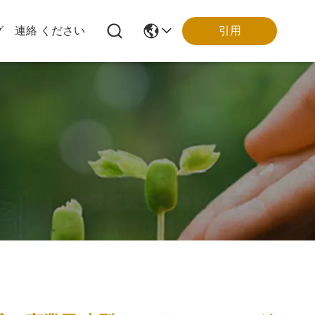
引用
グ
連絡 ください