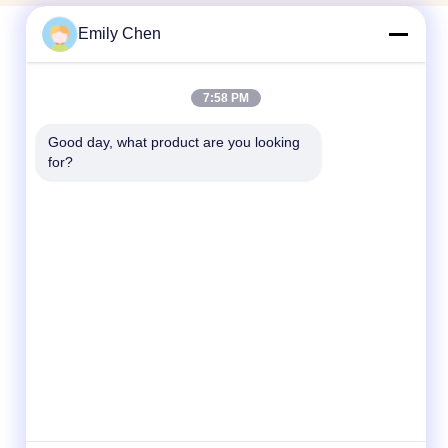
Emily Chen
迅速な連絡
7:58 PM
テレ
Good day, what product are you looking 
for?
86--18964553551
メール
info01@greenarkworld.com
アドレス
第253のXuanchunの道、Sanzaoの工業団
地、浦東新区の新しい区域、上海、中国
201314