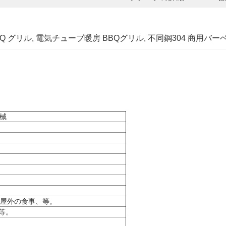
Q グリル
, 
電気チューブ暖房 BBQグリル
, 
不同鋼304 商用バ
機械
屋外の食事、等。
等。