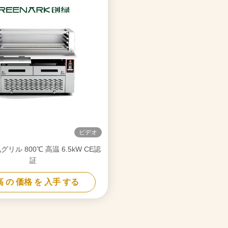
ビデオ
リル 800℃ 高温 6.5kW CE認
証
 の 価格 を 入手 する