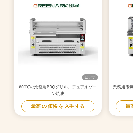
ビデオ
800℃の業務用BBQグリル、デュアルゾー
業務用電気グ
ン焼成
最高 の 価格 を 入手 する
最高