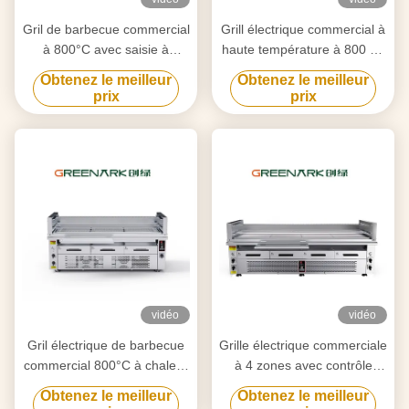
Gril de barbecue commercial
Grill électrique commercial à
à 800°C avec saisie à
haute température à 800 °C
double zone
6,5 kW certifié CE
Obtenez le meilleur
Obtenez le meilleur
prix
prix
vidéo
vidéo
Gril électrique de barbecue
Grille électrique commerciale
commercial 800°C à chaleur
à 4 zones avec contrôle
élevée, cuisson à 3 zones
indépendant à 800 °C
Obtenez le meilleur
Obtenez le meilleur