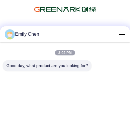
Les réseaux sociaux
Emily Chen
3:02 PM
Contactez rapidement
Good day, what product are you looking for?
Télégramme
86--18964553551
E-mail
info01@greenarkworld.com
Adresse
No. 253, route de Xuanchun, parc industriel de Sanzao,
nouvelle région de Pudong, Changhaï, Chine 201314