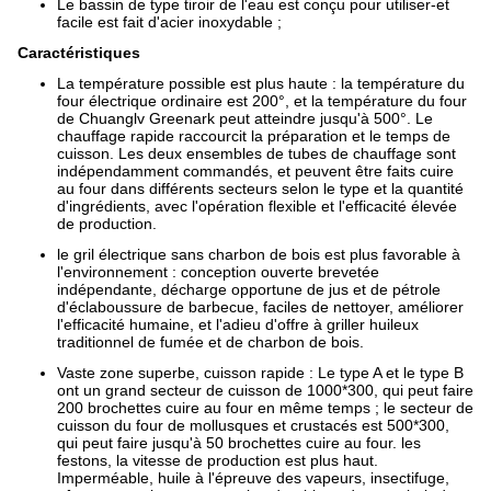
Le bassin de type tiroir de l'eau est conçu pour utiliser-et
facile est fait d'acier inoxydable ;
Caractéristiques
La température possible est plus haute : la température du
four électrique ordinaire est 200°, et la température du four
de Chuanglv Greenark peut atteindre jusqu'à 500°. Le
chauffage rapide raccourcit la préparation et le temps de
cuisson. Les deux ensembles de tubes de chauffage sont
indépendamment commandés, et peuvent être faits cuire
au four dans différents secteurs selon le type et la quantité
d'ingrédients, avec l'opération flexible et l'efficacité élevée
de production.
le gril électrique sans charbon de bois est plus favorable à
l'environnement : conception ouverte brevetée
indépendante, décharge opportune de jus et de pétrole
d'éclaboussure de barbecue, faciles de nettoyer, améliorer
l'efficacité humaine, et l'adieu d'offre à griller huileux
traditionnel de fumée et de charbon de bois.
Vaste zone superbe, cuisson rapide : Le type A et le type B
ont un grand secteur de cuisson de 1000*300, qui peut faire
200 brochettes cuire au four en même temps ; le secteur de
cuisson du four de mollusques et crustacés est 500*300,
qui peut faire jusqu'à 50 brochettes cuire au four. les
festons, la vitesse de production est plus haut.
Imperméable, huile à l'épreuve des vapeurs, insectifuge,