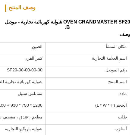
وصف المنتج
OVEN GRANDMASTER SF20 شواية كهربائية تجارية - موديل
B.
وصف
مكان المنشأ
الصين
اسم العلامة التجارية
كبير الفرن
رقم الموديل
SF20-00-00-00-00
اسم المنتج
شواية كهربائية تجارية لل
مادة
ستانلس ستيل
الحجم (L * W * H)
1200 * 750 * 930 + 100 ملم
طلب
مطعم ، فندق ، مقصف ، س
أسلوب
شواية باربكيو التجارية