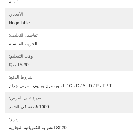
1 حبة
الأسعار:
Negotiable
تفاصيل التغليف:
الحزمة القياسية
وقت التسليم:
15-30 يومًا
شروط الدفع:
L / C ، D / A ، D / P ، T / T ، ويسترن يونيون ، موني جرام
القدرة على العرض:
1000 قطعة في الشهر
إبراز:
SF20 الشواية الكهربائية التجارية