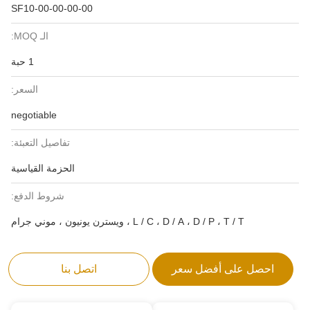
SF10-00-00-00-00
الـ MOQ:
1 حبة
السعر:
negotiable
تفاصيل التعبئة:
الحزمة القياسية
شروط الدفع:
L / C ، D / A ، D / P ، T / T ، ويسترن يونيون ، موني جرام
احصل على أفضل سعر
اتصل بنا