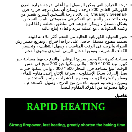
درجة الحرارة التي يمكن الوصول إليها أعلى: درجة حرارة الفرن
الكهربائي العادي 200 درجة ، ويمكن أن تصل درجة حرارة فرن
Chuanglv Greenark إلى 500 درجة.التسخين السريع يقصر من
وقت التحضير والخبز.يتم التحكم في مجموعتي أنابيب التسخين
بشكل مستقل ، ويمكن خبزهما في مناطق مختلفة وفقًا لنوع
وكمية المكونات ، مع عملية مرنة وكفاءة إنتاج عالية.
تعتبر الشواية الكهربائية الخالية من الفحم أكثر ملاءمة للبيئة:
تصميم مفتوح مستقل حاصل على براءة اختراع ، وتفريغ عصير رش
الشواء والزيت في الوقت المناسب ، وسهل التنظيف ، وتحسين
الكفاءة البشرية ، وتوديع الدخان الزيتي التقليدي وشوي الفحم.
مساحة كبيرة جدًا وخبيز سريع: النوعان أ والنوع ب بهما مساحة خبز
كبيرة تبلغ 1000 * 300 ، والتي يمكنها خبز 200 سيخ في نفس
الوقت ؛تبلغ مساحة فرن المحار 500 * 300 ، والتي يمكنها خبز ما
يصل إلى 50 سيخًا.الإسقلوب ، سرعة الإنتاج أعلى.مقاوم للماء ،
ومقاوم لأبخرة الزيت ، ومقاوم للحشرات ، وآمن للاستخدام ،
ومتين ، وتصميم صينية ماء من نوع الدرج ، وسهل الاستخدام ،
وكلها مصنوعة من الفولاذ المقاوم للصدأ.
تفاصيل