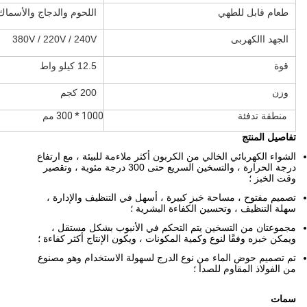
طعام قابل للطهي
اللحوم والدجاج والأسماك
الجهد االكهربى
380V / 220V / 240V
قوة
12.5 كيلو واط
وزن
200 كجم
منطقة تدفئة
1000 * 300 مم
تفاصيل المنتج
الشواء الكهربائي الخالي من الكربون أكثر ملاءمة للبيئة ، مع ارتفاع
درجة الحرارة ، والتسخين السريع حتى 300 درجة مئوية ، وتقصير
وقت الخبز ؛
تصميم مفتوح ، مساحة خبز كبيرة ، أسهل في التنظيف والإدارة ،
سهلة التنظيف ، وتحسين الكفاءة البشرية ؛
مجموعتان من التسخين يتم التحكم في الأنبوب بشكل مستقل ،
ويمكن خبزه وفقًا لنوع وكمية المكونات ، ويكون الإنتاج أكثر كفاءة ؛
تم تصميم حوض الماء من نوع الدرج لسهولة الاستخدام وهو مصنوع
من الفولاذ المقاوم للصدأ ؛
سمات