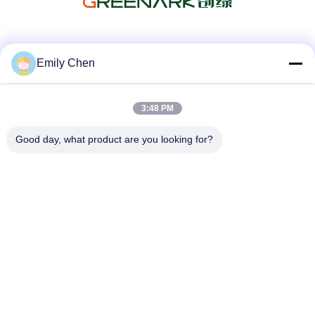
সোশ্যাল মিডিয়া
Emily Chen
3:48 PM
দ্রুত যোগাযোগ
Good day, what product are you looking for?
টেলিফোন
86--18964553551
ই-মেইল
info01@greenarkworld.com
ঠিকানা
নং 253, জুয়ানচুন রোড, সানজাও ইন্ডাস্ট্রিয়াল পার্ক, পুডং নিউ এরিয়া, সাংহাই, চীন
201314