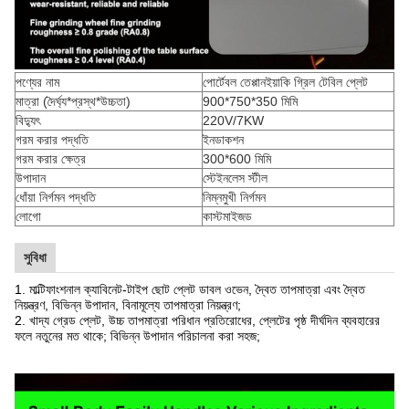
পণ্যের নাম
পোর্টেবল তেপ্পানইয়াকি গ্রিল টেবিল প্লেট
মাত্রা (দৈর্ঘ্য*প্রস্থ*উচ্চতা)
900*750*350 মিমি
বিদ্যুৎ
220V/7KW
গরম করার পদ্ধতি
ইনডাকশন
গরম করার ক্ষেত্র
300*600 মিমি
উপাদান
স্টেইনলেস স্টীল
ধোঁয়া নির্গমন পদ্ধতি
নিম্নমুখী নির্গমন
লোগো
কাস্টমাইজড
সুবিধা
1. মাল্টিফাংশনাল ক্যাবিনেট-টাইপ ছোট প্লেট ডাবল ওভেন, দ্বৈত তাপমাত্রা এবং দ্বৈত
নিয়ন্ত্রণ, বিভিন্ন উপাদান, বিনামূল্যে তাপমাত্রা নিয়ন্ত্রণ;
2. খাদ্য গ্রেড প্লেট, উচ্চ তাপমাত্রা পরিধান প্রতিরোধের, প্লেটের পৃষ্ঠ দীর্ঘদিন ব্যবহারের
ফলে নতুনের মত থাকে; বিভিন্ন উপাদান পরিচালনা করা সহজ;