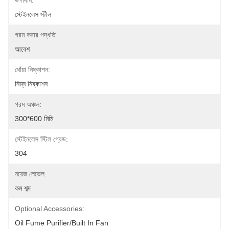
উপাদান:
স্টেইনলেস স্টীল
গরম করার পদ্ধতি:
আবেশ
ধোঁয়া নিষ্কাশন:
নিম্ন নিষ্কাশন
গরম অঞ্চল:
300*600 মিমি
স্টেইনলেস স্টিল গ্রেড:
304
নয়েজ লেভেল:
কম শব্দ
Optional Accessories:
Oil Fume Purifier/built In Fan