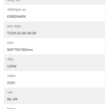
সাংহাই, চীন
পরিচিতিমুলক নাম:
GREENARK
মডেল নম্বার:
TO29-02-60-28-00
মাত্রা:
900*750*350mm
শক্তি:
12KW
ভোল্টেজ:
220V
ওজন:
98 কেজি