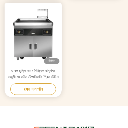
ভিডিও
ডাবল চুল্লি সহ বাণিজ্যিক রান্নাঘর
বহুমুখী মোবাইল টেপানিয়াকি গ্রিল টেবিল
সেরা দাম পান