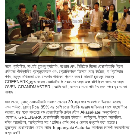
সালে প্রতিষ্ঠিত, সাংহাই চুয়াংলু ক্যাটারিং সরঞ্জাম কোং লিমিটেড চীনের তেপ্পানইয়াকি গ্রিল
টেবিলের শীর্ষস্থানীয় প্রস্তুতকারক এবং রপ্তানিকারক হিসেবে বেড়ে উঠেছে, যা প্রিমিয়াম
পণ্য, সমৃদ্ধ অভিজ্ঞতা এবং চমৎকার পরিষেবা প্রদান করে। সাংহাই চুয়াংলুর নিজস্ব
GREENARK ব্র্যান্ড রয়েছে তেপ্পানইয়াকি সরঞ্জামের জন্য এবং বাণিজ্যিক ওভেনের জন্য
OVEN GRANDMASTER। আমি মেরি, আপনার সাথে পরিচিত হতে পেরে খুব ভালো
লাগছে।
সাল থেকে, চুয়াংলু তেপ্পানইয়াকি সরঞ্জাম ক্ষেত্রে 30 বছর ধরে গবেষণা ও উন্নয়ন করেছে।
এখন পর্যন্ত, চুয়াংলু চীনের 85% এর বেশি তেপ্পানইয়াকি সরঞ্জাম মালিকদের সাথে সহযোগিতা
করেছে, যার মধ্যে সবচেয়ে বড় তেপ্পানইয়াকি চেইন স্টোর Akasakatei অন্তর্ভুক্ত।
এছাড়াও, GREENARK তেপ্পানইয়াকি সরঞ্জাম ইউরোপ, আফ্রিকা, উত্তর আমেরিকা,
দক্ষিণ আমেরিকা, অস্ট্রেলিয়া সহ 40টিরও বেশি দেশ ও জেলায় রপ্তানি করা হয়েছে।
তুরস্কের তেপ্পানইয়াকি চেইন স্টোর Teppanyaki Alaturka আমাদের বিদেশী সহযোগীদের
মধ্যে একটি।