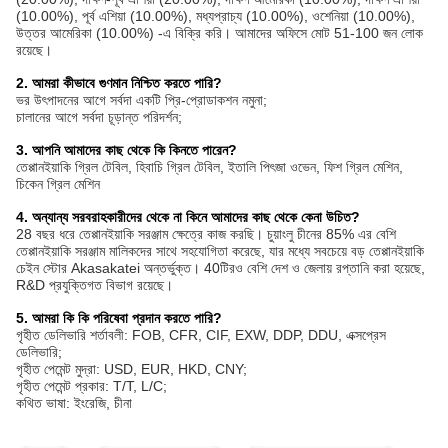
(10.00%), পূর্ব এশিয়া (10.00%), মধ্যপ্রাচ্য (10.00%), ওশেনিয়া (10.00%),
উত্তর আমেরিকা (10.00%) -এ বিক্রি করি। আমাদের অফিসে মোট 51-100 জন লোক
রয়েছে।
2. আমরা কীভাবে গুণমান নিশ্চিত করতে পারি?
ভর উৎপাদনের আগে সর্বদা একটি প্রি-প্রোডাকশন নমুনা;
চালানের আগে সর্বদা চূড়ান্ত পরিদর্শন;
3. আপনি আমাদের কাছ থেকে কি কিনতে পারেন?
তেপ্পানইয়াকি গ্রিল টেবিল, হিবাচি গ্রিল টেবিল, ইতালি পিৎজা ওভেন, ফিশ গ্রিল মেশিন,
চিকেন গ্রিল মেশিন
4. অন্যান্য সরবরাহকারীদের থেকে না কিনে আমাদের কাছ থেকে কেনা উচিত?
28 বছর ধরে তেপ্পানইয়াকি সরঞ্জাম ক্ষেত্রে কাজ করছি। চুয়াংলু চীনের 85% এর বেশি
তেপ্পানইয়াকি সরঞ্জাম মালিকদের সাথে সহযোগিতা করেছে, যার মধ্যে সবচেয়ে বড় তেপ্পানইয়াকি
চেইন স্টোর Akasakatei অন্তর্ভুক্ত। 40টিরও বেশি দেশ ও জেলায় রপ্তানি করা হয়েছে,
R&D প্রযুক্তিগত বিভাগ রয়েছে।
5. আমরা কি কি পরিষেবা প্রদান করতে পারি?
গৃহীত ডেলিভারি শর্তাবলী: FOB, CFR, CIF, EXW, DDP, DDU, এক্সপ্রেস
ডেলিভারি;
গৃহীত পেমেন্ট মুদ্রা: USD, EUR, HKD, CNY;
গৃহীত পেমেন্ট প্রকার: T/T, L/C;
কথিত ভাষা: ইংরেজি, চীনা