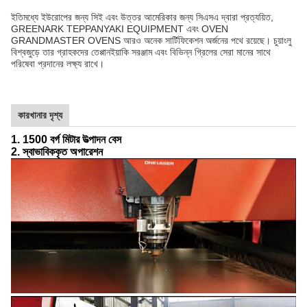
ইতিমধ্যে ইউরোপের জন্য সিই এবং উত্তর আমেরিকার জন্য সিএসএ দ্বারা প্রত্যয়িত,
GREENARK TEPPANYAKI EQUIPMENT এবং OVEN
GRANDMASTER OVENS আরও অনেক সার্টিফিকেশন অর্জনের পথে রয়েছে। চুয়াংলু
বিশ্বজুড়ে তার গ্রাহকদের তেপ্পানইয়াকি সরঞ্জাম এবং বিভিন্ন গ্রিলের সেরা মানের সাথে
পরিষেবা প্রদানের লক্ষ্য রাখে।
কারখানার দৃশ্য
1. 1500 বর্গ মিটার উত্পাদন বেস
2. স্বাভাবিককৃত অপারেশন